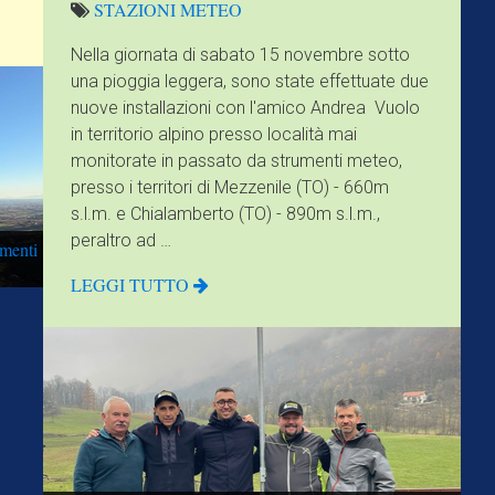
STAZIONI
METEO
Accumulo precipitazioni
Nella giornata di sabato 15 novembre sotto
(mm)
una pioggia leggera, sono state effettuate due
2
nuove installazioni con l'amico Andrea Vuolo
in territorio alpino presso località mai
monitorate in passato da strumenti meteo,
0
presso i territori di Mezzenile (TO) - 660m
04:00 PM
12:00 AM
08:00 AM
s.l.m. e Chialamberto (TO) - 890m s.l.m.,
peraltro ad …
menti
LEGGI TUTTO