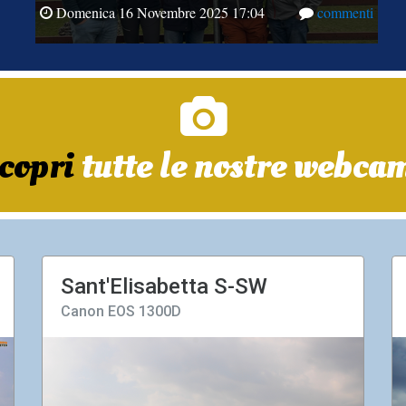
Domenica 16 Novembre 2025 17:04
commenti
copri
tutte le nostre webca
Sant'Elisabetta S-SW
Canon EOS 1300D