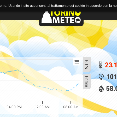
 utente. Usando il sito acconsenti al trattamento dei cookie in accordo con la 
A
BLOG
RH %
23.
101
Pr mm
58.
04:00 PM
12:00 AM
08:00 AM