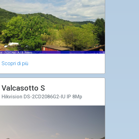
Scopri di più
Valcasotto S
Hikvision DS-2CD2086G2-IU IP 8Mp