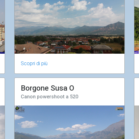
Scopri di più
Borgone Susa O
Canon powershoot a 520