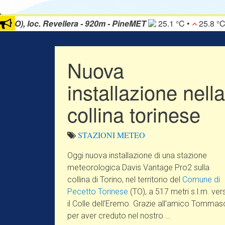
 porto (GE) 0 m
28.6 °C •
29.8 °C •
24.7 °C
Arolla
Pressione hPa
1015
Nuova
1010
installazione nella
collina torinese
80
STAZIONI
METEO
RH %
60
Oggi nuova installazione di una stazione
meteorologica Davis Vantage Pro2 sulla
collina di Torino, nel territorio del
Comune di
Pecetto Torinese
(TO), a 517 metri s.l.m. ver
40
il Colle dell’Eremo. Grazie all’amico Tommas
per aver creduto nel nostro …
4