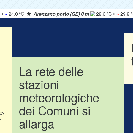
(CH) 2084 m
N.D. °C •
N.D. °C •
N.D. °C
Arona(NO) 
04:00 PM
12:00 AM
08:00 AM
La rete delle
stazioni
meteorologiche
dei Comuni si
so
allarga
04:00 PM
12:00 AM
08:00 AM
o
4