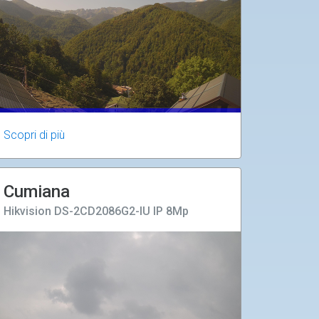
Scopri di più
Cumiana
Hikvision DS-2CD2086G2-IU IP 8Mp