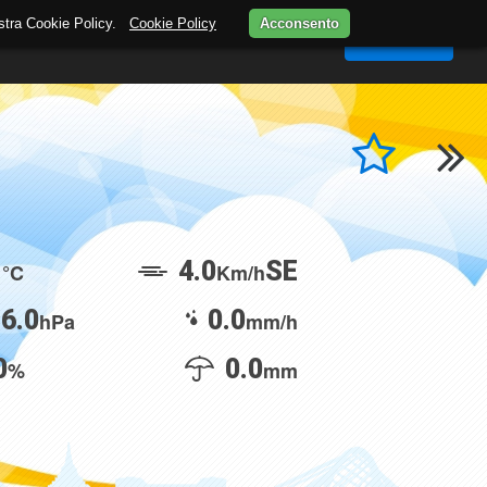
nostra Cookie Policy.
Cookie Policy
Acconsento
MAPPA
STAZIONI METEO
WEBCAM
Accedi
1
4.0
SE
°C
Km/h
6.0
0.0
hPa
mm/h
0
0.0
%
mm