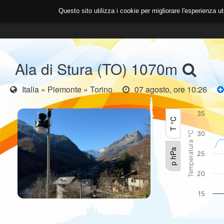
Questo sito utilizza i cookie per migliorare l'esperienza
ASSOCIAZIONE
PREVISIONI
OPEN SOURCE & DAT
Ala di Stura (TO) 1070m
Italia » Piemonte » Torino
07 agosto, ore 10:26
35
T °C
Temperatura °C
30
p hPa
25
20
15
1020