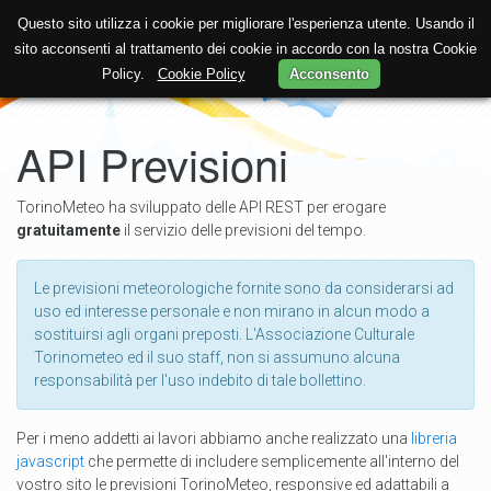
Questo sito utilizza i cookie per migliorare l'esperienza utente. Usando il
sito acconsenti al trattamento dei cookie in accordo con la nostra Cookie
Policy.
Cookie Policy
Acconsento
API Previsioni
TorinoMeteo ha sviluppato delle API REST per erogare
gratuitamente
il servizio delle previsioni del tempo.
Le previsioni meteorologiche fornite sono da considerarsi ad
uso ed interesse personale e non mirano in alcun modo a
sostituirsi agli organi preposti. L'Associazione Culturale
Torinometeo ed il suo staff, non si assumuno alcuna
responsabilità per l'uso indebito di tale bollettino.
Per i meno addetti ai lavori abbiamo anche realizzato una
libreria
javascript
che permette di includere semplicemente all'interno del
vostro sito le previsioni TorinoMeteo, responsive ed adattabili a