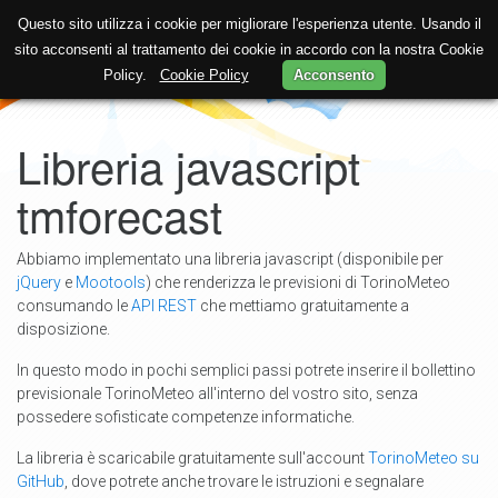
Questo sito utilizza i cookie per migliorare l'esperienza utente. Usando il
sito acconsenti al trattamento dei cookie in accordo con la nostra Cookie
Policy.
Cookie Policy
Acconsento
Libreria javascript
tmforecast
Abbiamo implementato una libreria javascript (disponibile per
jQuery
e
Mootools
) che renderizza le previsioni di TorinoMeteo
consumando le
API REST
che mettiamo gratuitamente a
disposizione.
In questo modo in pochi semplici passi potrete inserire il bollettino
previsionale TorinoMeteo all'interno del vostro sito, senza
possedere sofisticate competenze informatiche.
La libreria è scaricabile gratuitamente sull'account
TorinoMeteo su
GitHub
, dove potrete anche trovare le istruzioni e segnalare