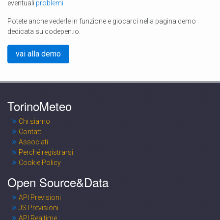
eventuali
problemi
.
Potete anche vederle in funzione e giocarci nella pagina demo
dedicata su codepen.io.
vai alla demo
TorinoMeteo
Chi siamo
Contatti
Associati
Perché registrarsi
Cookie Policy
Open Source&Data
API Previsioni
JS Previsioni
API Realtime