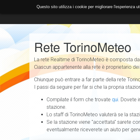
Questo sito utilizza i cookie per migliorare l'esperienza
ASSOCIAZIONE
PREVISIONI
OPEN SOURCE & DAT
Rete TorinoMeteo
La rete Realtime di TorinoMeteo è composta da di
Ciascun appartenente alla rete è proprietario dei
Chiunque può entrare a far parte della rete Torino
I passi da seguire per far si che la propria stazio
Compilate il form che trovate
qui
. Dovete i
stazione.
Lo staff di TorinoMeteo valuterà se la stazio
Se la stazione viene "accettata" sarete cont
eventualmente riceverete un aiuto per gen