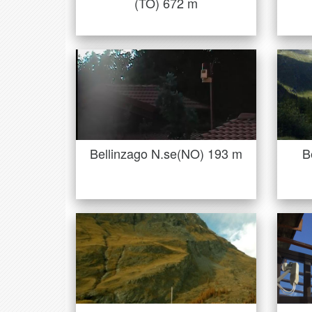
(TO) 672 m
Bellinzago N.se(NO) 193 m
B
Inst
La stazione una Vantage pro 2
dista circa 110km dal …
PAGINA STAZIONE
Bellinzago N.se(NO) 193 m
B
Bessans Romma(FR) 1730
m
Davi
Installazione tipicamente
extraurbana su manto erboso, il
gruppo sensori Davis …