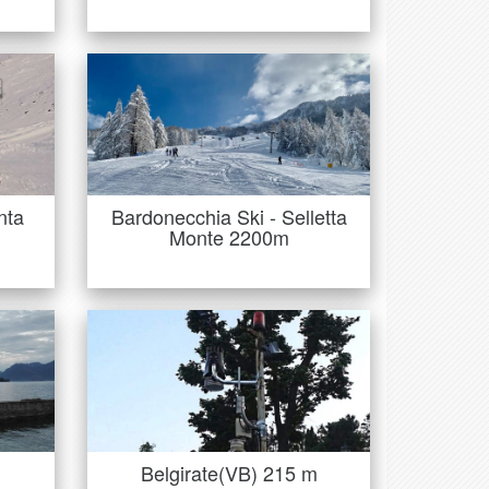
Bardonecchia Ski - Selletta
nta
Monte 2200m
a qui
La stazione Meteorologica qui
ro2 …
sita è una Davis Vantage VUE …
IONE
PAGINA STAZIONE
nta
Bardonecchia Ski - Selletta
Monte 2200m
Belgirate(VB) 215 m
 sulle
Installazione situata sulle
re in
sponde del lago Maggiore in
localita Belgirate …
eno …
IONE
PAGINA STAZIONE
Belgirate(VB) 215 m