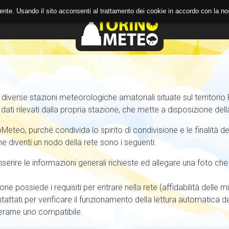
 utente. Usando il sito acconsenti al trattamento dei cookie in accordo con la 
A
BLOG
verse stazioni meteorologiche amatoriali situate sul territorio P
 dati rilevati dalla propria stazione, che mette a disposizione d
Meteo, purché condivida lo spirito di condivisione e le finalità d
ne diventi un nodo della rete sono i seguenti:
nserire le informazioni generali richieste ed allegare una foto che 
ne possiede i requisiti per entrare nella rete (affidabilità delle mi
attati per verificare il funzionamento della lettura automatica del 
erarne uno compatibile.