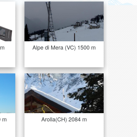
Alpe di Mera (VC) 1500 m
4m
Installazione tipicamente extra-
a qui
ro2 …
urbana attiva dal gennaio 2013,
situata nei pressi …
IONE
PAGINA STAZIONE
4m
Alpe di Mera (VC) 1500 m
0 m
Arolla(CH) 2084 m
Installazione tipicamente urbana
a nel
su piccolo edificio a circa 10 m
. I …
…
IONE
PAGINA STAZIONE
0 m
Arolla(CH) 2084 m