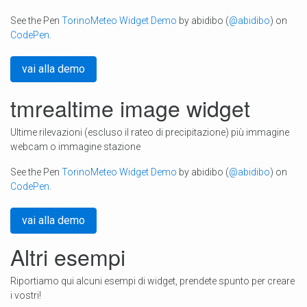
See the Pen
TorinoMeteo Widget Demo
by abidibo (
@abidibo
) on
CodePen
.
vai alla demo
tmrealtime image widget
Ultime rilevazioni (escluso il rateo di precipitazione) più immagine
webcam o immagine stazione
See the Pen
TorinoMeteo Widget Demo
by abidibo (
@abidibo
) on
CodePen
.
vai alla demo
Altri esempi
Riportiamo qui alcuni esempi di widget, prendete spunto per creare
i vostri!