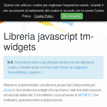
Questo sito utilizza i cookie per migliorare l'esperienza utente. Usando il
sito acconsenti al trattamento dei cookie in accordo con la nostra Cookie
Policy.
Cookie Policy
Acconsento
Libreria javascript tm-
widgets
N.B.
Se avete problemi ad utilizzare la libreria che abbiamo
creato, chiedete aiuto sul neo-nato
forum di supporto
TorinoMeteo
, è gratis! ;)
Abbiamo implementato una libreria javascript (disponibile per
jQuery
) che renderizza widget che riportano i dati live delle stazioni
amatoriali della rete TorinoMeteo consumando le
API REST
che
mettiamo gratuitamente a disposizione.