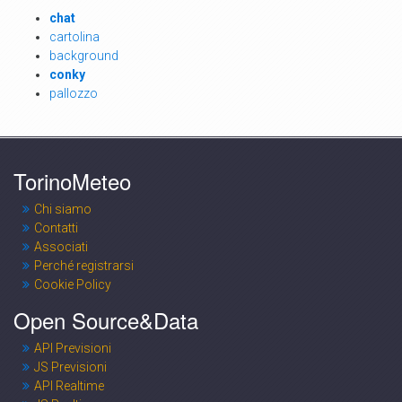
chat
cartolina
background
conky
pallozzo
TorinoMeteo
Chi siamo
Contatti
Associati
Perché registrarsi
Cookie Policy
Open Source&Data
API Previsioni
JS Previsioni
API Realtime