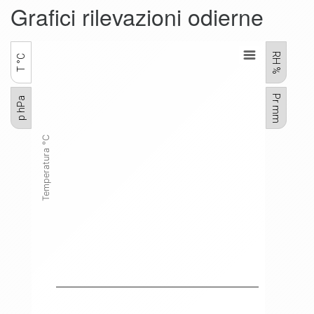
Grafici rilevazioni odierne
RH %
T °C
Pr mm
p hPa
Temperatura °C