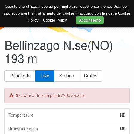
Questo sito utilizza i cookie per migliorare l'esperienza utente. Usando il
sito acconsenti al trattamento dei cookie in accordo con la nostra Cookie
Policy.
Cookie Policy
Acconsento
Bellinzago N.se(NO)
193 m
Principale
Live
Storico
Grafici
Stazione offline da più di 7200 secondi
ND
ND