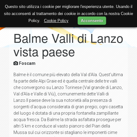
Questo sito utilizza i cookie per migliorare l'esperienza utente. Usando il
sito acconsenti al trattamento dei cookie in accordo con la nostra Cookie
Policy.
Cookie Policy
Acconsento
Balme Valli di Lanzo
vista paese
Foscam
Balme è il comune più elevato della Val d'Ala. Quest'ultima
fa parte delle Alpi Graie ed è quella centrale delle tre valli
che convergono su Lanzo Torinese (Val grande di Lanzo,
Val d'Ala e Valle di Viù), comunemente dette Valli di
Lanzo.Il paese deve la sua notorietà alla presenza di
sorgenti d'acqua considerata di gran pregio; ogni casetta
del luogo è dotata di una propria fontanella zampillante
acqua fresca. Da Balme la strada asfaltata prosegue per
altri 5 km e conduce al vasto pianoro del Pian della
Mussa sul cui orizzonte si stagliano le imponenti cime