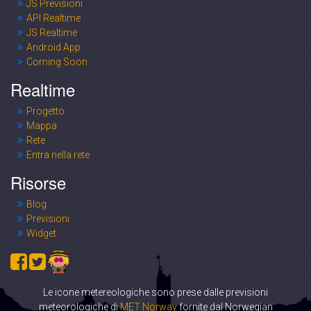
JS Previsioni
API Realtime
JS Realtime
Android App
Coming Soon
Realtime
Progetto
Mappa
Rete
Entra nella rete
Risorse
Blog
Previsioni
Widget
Le icone metereologiche sono prese dalle previsioni
meteorologiche di
MET Norway
fornite dal Norwegian