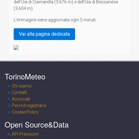
dell'Uia di Ciamarella (3.676 m) e dell'Uia di Bessanese
(3.604 m).
L'immagine viene aggiornata ogni 5 minuti.
Vai alla pagina dedicata
TorinoMeteo
Chi siamo
Contatti
Associati
Perché registrarsi
Cookie Policy
Open Source&Data
API Previsioni