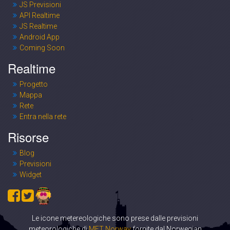
JS Previsioni
API Realtime
JS Realtime
Android App
Coming Soon
Realtime
Progetto
Mappa
Rete
Entra nella rete
Risorse
Blog
Previsioni
Widget
Le icone metereologiche sono prese dalle previsioni
meteorologiche di
MET Norway
fornite dal Norwegian