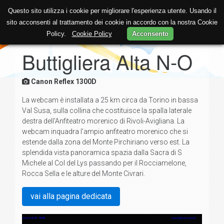
Questo sito utilizza i cookie per migliorare l'esperienza utente. Usando il
sito acconsenti al trattamento dei cookie in accordo con la nostra Cookie
Policy.
Cookie Policy
Acconsento
Buttigliera Alta N-O
Canon Reflex 1300D
La webcam è installata a 25 km circa da Torino in bassa
Val Susa, sulla collina che costituisce la spalla laterale
destra dell'Anfiteatro morenico di Rivoli-Avigliana. La
webcam inquadra l'ampio anfiteatro morenico che si
estende dalla zona del Monte Pirchiriano verso est. La
splendida vista panoramica spazia dalla Sacra di S
Michele al Col del Lys passando per il Rocciamelone,
Rocca Sella e le alture del Monte Civrari.
vai alla pagina dedicata