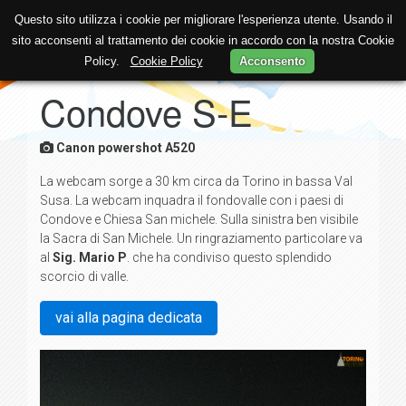
Questo sito utilizza i cookie per migliorare l'esperienza utente. Usando il
sito acconsenti al trattamento dei cookie in accordo con la nostra Cookie
Policy.
Cookie Policy
Acconsento
Condove S-E
Canon powershot A520
La webcam sorge a 30 km circa da Torino in bassa Val
Susa. La webcam inquadra il fondovalle con i paesi di
Condove e Chiesa San michele. Sulla sinistra ben visibile
la Sacra di San Michele. Un ringraziamento particolare va
al
Sig. Mario P
. che ha condiviso questo splendido
scorcio di valle.
vai alla pagina dedicata