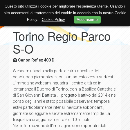
Questo sito utilizza i cookie per migliorare l'esperienza utente. Usando il
sito acconsenti al trattamento dei cookie in accordo con la nostra Cookie
Policy.
Cookie Policy
Acconsento
Torino Regio Parco
S-O
Canon Reflex 400 D
Webcam ubicata nella parte centro orientale del
capoluogo piemontese con puntamento verso sud/est.
L'immagine webcam inquadra il centro città ed in
lontananza il Duomo di Torino, con la Basilica Cattedrale
di San Giovanni Battista . Il progetto è attivo dal 2014 e nel
corso degli anni è stato possibile osservare: temporali
estivi particolarmente intensi, nevicate abbondanti,
giornate soleggiate e serate estremamente limpide. La
frequenza di aggiornamento è di 10 minuti.
Nell'informazione dell'immagine sono riportati i dati