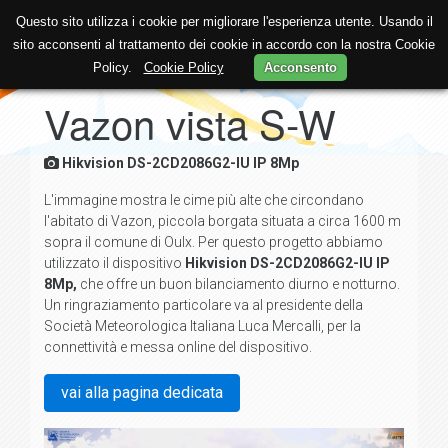
Questo sito utilizza i cookie per migliorare l'esperienza utente. Usando il
sito acconsenti al trattamento dei cookie in accordo con la nostra Cookie
Policy.
Cookie Policy
Acconsento
Vazon vista S-W
Hikvision DS-2CD2086G2-IU IP 8Mp
L'immagine mostra le cime più alte che circondano
l'abitato di Vazon, piccola borgata situata a circa 1600 m
sopra il comune di Oulx. Per questo progetto abbiamo
utilizzato il dispositivo
Hikvision DS-2CD2086G2-IU IP
8Mp,
che offre un buon bilanciamento diurno e notturno.
Un ringraziamento particolare va al presidente della
Società Meteorologica Italiana Luca Mercalli, per la
connettività e messa online del dispositivo.
vai alla pagina dedicata