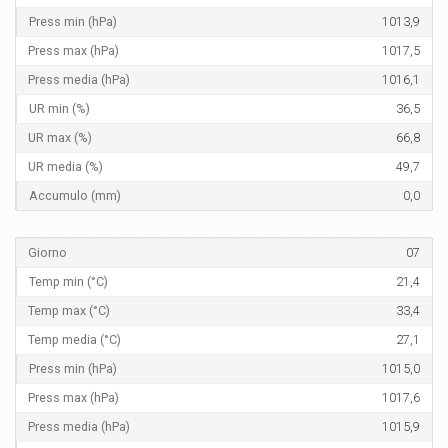
1013,9
1017,5
1016,1
36,5
66,8
49,7
0,0
07
21,4
33,4
27,1
1015,0
1017,6
1015,9