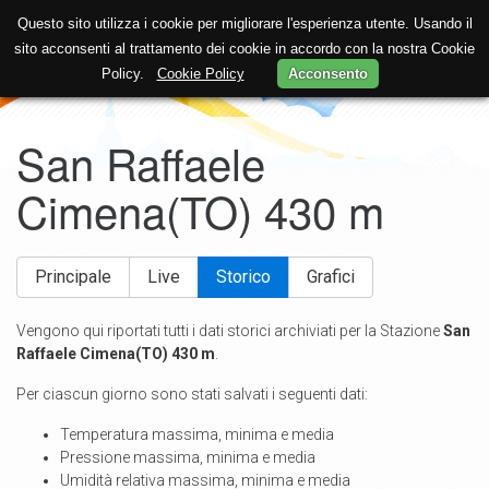
Questo sito utilizza i cookie per migliorare l'esperienza utente. Usando il
sito acconsenti al trattamento dei cookie in accordo con la nostra Cookie
Policy.
Cookie Policy
Acconsento
San Raffaele
Cimena(TO) 430 m
Principale
Live
Storico
Grafici
Vengono qui riportati tutti i dati storici archiviati per la Stazione
San
Raffaele Cimena(TO) 430 m
.
Per ciascun giorno sono stati salvati i seguenti dati:
Temperatura massima, minima e media
Pressione massima, minima e media
Umidità relativa massima, minima e media