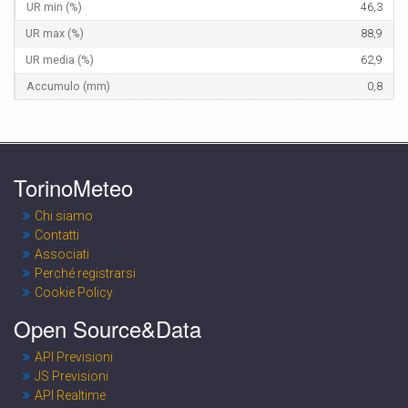
46,3
88,9
62,9
0,8
TorinoMeteo
Chi siamo
Contatti
Associati
Perché registrarsi
Cookie Policy
Open Source&Data
API Previsioni
JS Previsioni
API Realtime