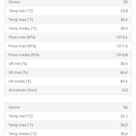
05
23,8
36,4
29,0
1015,4
1017,6
1016,8
34,6
64,4
49,4
0,0
06
24,2
36,0
29,6