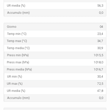
56,3
0,0
04
23,4
34,7
30,9
1015,5
1018,0
1016,7
30,4
72,5
47,8
0,0