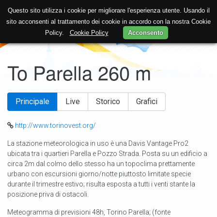
Questo sito utilizza i cookie per migliorare l'esperienza utente. Usando il
sito acconsenti al trattamento dei cookie in accordo con la nostra Cookie
Policy.
Cookie Policy
Acconsento
To Parella 260 m
Principale
Live
Storico
Grafici
http://www.torinovest.org/
La stazione meteorologica in uso è una Davis Vantage Pro2
ubicata tra i quartieri Parella e Pozzo Strada. Posta su un edificio a
circa 2m dal colmo dello stesso ha un topoclima prettamente
urbano con escursioni giorno/notte piuttosto limitate specie
durante il trimestre estivo; risulta esposta a tutti i venti stante la
posizione priva di ostacoli.
Meteogramma di previsioni 48h, Torino Parella; (fonte