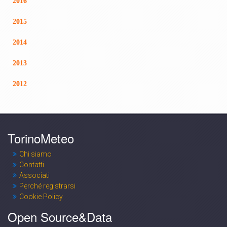
2016
2015
2014
2013
2012
TorinoMeteo
Chi siamo
Contatti
Associati
Perché registrarsi
Cookie Policy
Open Source&Data