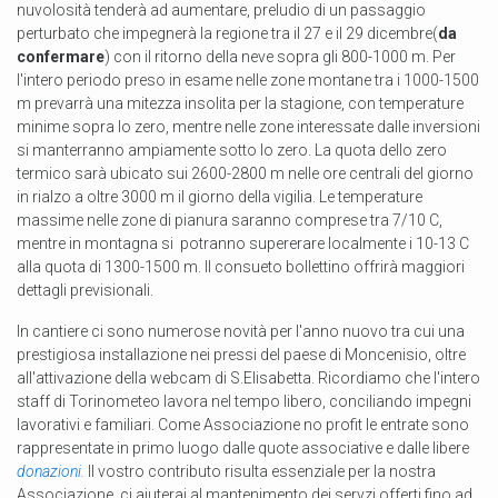
nuvolosità tenderà ad aumentare, preludio di un passaggio
perturbato che impegnerà la regione tra il 27 e il 29 dicembre(
da
confermare
) con il ritorno della neve sopra gli 800-1000 m. Per
l'intero periodo preso in esame nelle zone montane tra i 1000-1500
m prevarrà una mitezza insolita per la stagione, con temperature
minime sopra lo zero, mentre nelle zone interessate dalle inversioni
si manterranno ampiamente sotto lo zero. La quota dello zero
termico sarà ubicato sui 2600-2800 m nelle ore centrali del giorno
in rialzo a oltre 3000 m il giorno della vigilia. Le temperature
massime nelle zone di pianura saranno comprese tra 7/10 C,
mentre in montagna si potranno supererare localmente i 10-13 C
alla quota di 1300-1500 m. Il consueto bollettino offrirà maggiori
dettagli previsionali.
In cantiere ci sono numerose novità per l'anno nuovo tra cui una
prestigiosa installazione nei pressi del paese di Moncenisio, oltre
all'attivazione della webcam di S.Elisabetta. Ricordiamo che l'intero
staff di Torinometeo lavora nel tempo libero, conciliando impegni
lavorativi e familiari.
Come Associazione no profit le entrate sono
rappresentate in primo luogo dalle quote associative e dalle libere
donazioni.
Il vostro contributo risulta essenziale per la nostra
Associazione,
ci aiuterai al mantenimento dei servzi offerti fino ad