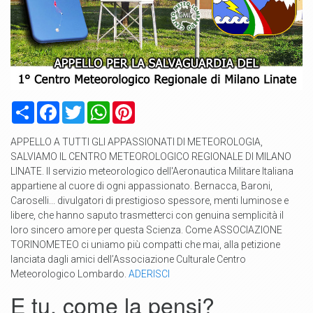
Condividi
Facebook
Twitter
WhatsApp
Pinterest
APPELLO A TUTTI GLI APPASSIONATI DI METEOROLOGIA,
SALVIAMO IL CENTRO METEOROLOGICO REGIONALE DI MILANO
LINATE. Il servizio meteorologico dell'Aeronautica Militare Italiana
appartiene al cuore di ogni appassionato. Bernacca, Baroni,
Caroselli... divulgatori di prestigioso spessore, menti luminose e
libere, che hanno saputo trasmetterci con genuina semplicità il
loro sincero amore per questa Scienza. Come ASSOCIAZIONE
TORINOMETEO ci uniamo più compatti che mai, alla petizione
lanciata dagli amici dell’Associazione Culturale Centro
Meteorologico Lombardo.
ADERISCI
E tu, come la pensi?