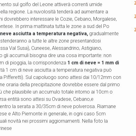
mento sul golfo del Leone attiverà correnti umide
tà della regione. La nuvolosità tenderà ad aumentare a
ioni dovrebbero interessare le Cozie, Cebano, Morgalese,
ntese. In prima mattinata tutta le zone a sud del Po
neve asciutta a temperatura negativa,
gradualmente
 estenderanno a tutte le altre zone presentandosi
sa Val Susa), Cuneese, Alessandrino, Astigiano,
 gli accumuli bisogna dire una cosa importante: non
mm di pioggia, la corrispondenza
1 cm di neve = 1 mm di
altà 1 cm di neve asciutta a temperatura negativa può
da Pifferetti). Sul capoluogo sono attesi dai 10/12mm con
ne oraria della precipitazione dovrebbe essere dal primo
iù che plausibile un accumulo totale intorno ai 10cm o
rsa entità sono attesi su Ovadese, Cebano,e
 entro la serata a 30/35cm di neve polverosa. Riamane
llese e Alto Piemonte in generale, in ogni caso 5cm
uali novità nei prossimi aggiornamenti. Nella foto la
rinese