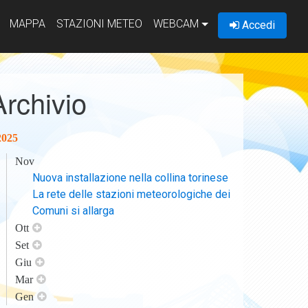
MAPPA
STAZIONI METEO
WEBCAM
Accedi
Archivio
2025
Nov
Nuova installazione nella collina torinese
La rete delle stazioni meteorologiche dei
Comuni si allarga
Ott
Set
Giu
Mar
Gen