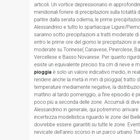
articoli. Un vortice depressionario in approfondi
meridionali foriere di precipitazioni sulla totali
partire dalla serata odierna, le prime precipitaz
Alessandrino e tutto lo spartiacque Ligure/Piemo
saranno sotto precipitazioni a tratti moderate di
entro le prime ore del giorno le precipitazioni si
moderate su Torinese( Canavese, Pinerolese, Bas
Vercellese e Basso Novarese. Per quanto rigurdo
esiste un equivalente preciso tra cm di neve e 
pioggia
è solo un valore indicativo medio, in re
rendere anche la metà in mm di pioggia( tratto 
temperature mediamente negative, la distribuzio
mattino al tardo pomeriggio, a fine episodio è p
poco più a seconda delle zone. Accumuli di dive
Alessandrino in generale, qui potremmo arrivare
incertezza modellistica riguardo le zone del Bie
dovrebbe essere garantiti su tutte le zone. Event
nevicate dell'anno scorso in un parco urbano To