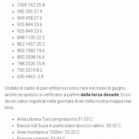
1000 162 25.8
995 205 27.4
969 438 27.6
925 844 23.6
925 849 23.6
898 1105 22.2
862 1457 20.2
850 1582 19.6
800 2098 16.6
788 2226 15.8
700 3219 8.2
600 4463 -2.9
Ondate di caldo di pari entità non sono rare nel mese di giugno,
anche se spesso si verificano a partire
dalla terza decade
. Ecco
alcuni valori registrati nella giornata di ieri nella nostra mappa real
time:
Area urbana Tse compresa tra 31-33 C
Bassa Val Susa in particolare sbocco vallivo: 30-32 C
Aree montane a 1500m: 23-25 C
Pianure orientali: 32-34 C