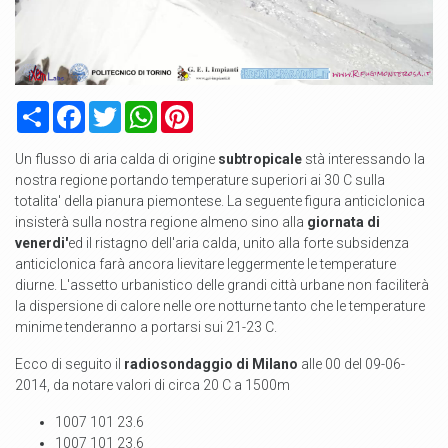
Condividi
Facebook
Twitter
WhatsApp
Pinterest
Un flusso di aria calda di origine
subtropicale
stà interessando la
nostra regione portando temperature superiori ai 30 C sulla
totalita' della pianura piemontese. La seguente figura anticiclonica
insisterà sulla nostra regione almeno sino alla
giornata di
venerdi'
ed il ristagno dell'aria calda, unito alla forte subsidenza
anticiclonica farà ancora lievitare leggermente le temperature
diurne. L'assetto urbanistico delle grandi città urbane non faciliterà
la dispersione di calore nelle ore notturne tanto che le temperature
minime tenderanno a portarsi sui 21-23 C.
Ecco di seguito il
radiosondaggio di Milano
alle 00 del 09-06-
2014, da notare valori di circa 20 C a 1500m
1007 101 23.6
1007 101 23.6