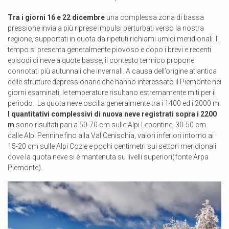
Tra i giorni 16 e 22 dicembre
una complessa zona di bassa
pressione invia a più riprese impulsi perturbati verso la nostra
regione, supportati in quota da ripetuti richiami umidi meridionali. Il
tempo si presenta generalmente piovoso e dopo i brevi e recenti
episodi di neve a quote basse, il contesto termico propone
connotati più autunnali che invernali. A causa dell’origine atlantica
delle strutture depressionarie che hanno interessato il Piemonte nei
giorni esaminati, le temperature risultano estremamente miti per il
periodo. La quota neve oscilla generalmente tra i 1400 ed i 2000 m.
I quantitativi complessivi di nuova neve registrati sopra i 2200
m
sono risultati pari a 50-70 cm sulle Alpi Lepontine, 30-50 cm
dalle Alpi Pennine fino alla Val Cenischia, valori inferiori intorno ai
15-20 cm sulle Alpi Cozie e pochi centimetri sui settori meridionali
dove la quota neve si è mantenuta su livelli superiori(fonte Arpa
Piemonte).