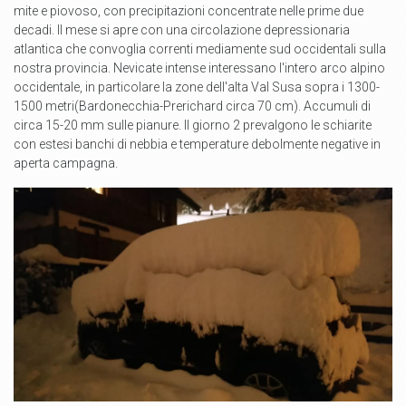
mite e piovoso, con precipitazioni concentrate nelle prime due
decadi. Il mese si apre con una circolazione depressionaria
atlantica che convoglia correnti mediamente sud occidentali sulla
nostra provincia. Nevicate intense interessano l'intero arco alpino
occidentale, in particolare la zone dell'alta Val Susa sopra i 1300-
1500 metri(Bardonecchia-Prerichard circa 70 cm). Accumuli di
circa 15-20 mm sulle pianure. Il giorno 2 prevalgono le schiarite
con estesi banchi di nebbia e temperature debolmente negative in
aperta campagna.