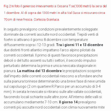
Fig.2:In foto il generoso innevamento a Cesana T.se(1300 metri) la sera del
1 dicembre. Al di sopra dei 1300 metri in alta Val Susa si misurano circa
70 cm di neve fresca. Cortesia Gianluca.
In seguito prevalgono condizioni prevalentemente soleggiate
dominate da correnti asciutte nord occidentali. Tiepidi venti di
foehn si attivano il giorno 8 dicembre con temperature
diffusamente sopra i 12-13 gradi.
Tra i giorni 11 e 13 dicembre
due distinti fronti atlantici impattano l'arco alpino pilotati da
correnti occidentali. Il primo di questi favorisce precipitazioni
deboli o del tutto assenti su tutti i settori, il secondo impulso
perturbato determina la prima e unica nevicata stagionale in
pianura.
La mattina del 13 dicembre
le precipitazioni sospinte
dall'impeto delle correnti occidentali riescono a sfondare anche
sulla pianura torinese determinando una breve fase di neve umida
sul capoluogo (2 cm quartiere R.Parco per un accumulo di 3-4
mm). In serata le nevicate si ritirano sulle alte vallate occidentali,
favorendo locali schiarite sulle altre zone. All'interno delle valli si
accumulano mediamente 7-10 cm.
Il giorno 14
prevalgono
correnti più asciutte nord occidentali con clima nuovamente mite