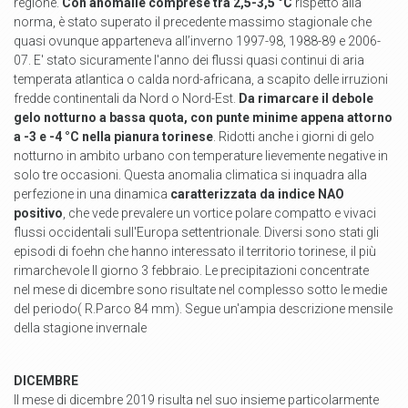
regione.
Con anomalie comprese tra 2,5-3,5 °C
rispetto alla
norma, è stato superato il precedente massimo stagionale che
quasi ovunque apparteneva all’inverno 1997-98, 1988-89 e 2006-
07. E' stato sicuramente l'anno dei flussi quasi continui di aria
temperata atlantica o calda nord-africana, a scapito delle irruzioni
fredde continentali da Nord o Nord-Est.
Da rimarcare il debole
gelo notturno a bassa quota, con punte minime appena attorno
a -3 e -4 °C nella pianura torinese
. Ridotti anche i giorni di gelo
notturno in ambito urbano con temperature lievemente negative in
solo tre occasioni. Questa anomalia climatica si inquadra alla
perfezione in una dinamica
caratterizzata da indice NAO
positivo
, che vede prevalere un vortice polare compatto e vivaci
flussi occidentali sull'Europa settentrionale. Diversi sono stati gli
episodi di foehn che hanno interessato il territorio torinese, il più
rimarchevole Il giorno 3 febbraio. Le precipitazioni concentrate
nel mese di dicembre sono risultate nel complesso sotto le medie
del periodo( R.Parco 84 mm). Segue un'ampia descrizione mensile
della stagione invernale
DICEMBRE
Il mese di dicembre 2019 risulta nel suo insieme particolarmente