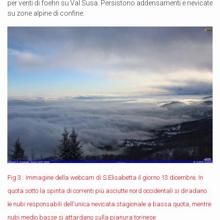
per venti di foehn su Val Susa. Persistono addensamenti e nevicate
su zone alpine di confine.
Fig.3 : Immagine della webcam di S.Elisabetta il giorno 13 dicembre. In
quota sotto la spinta di correnti più asciutte nord occidentali si diradano
le nubi responsabili dell'unica nevicata stagionale a bassa quota, mentre
nubi medio basse si attardano sulla pianura torinese