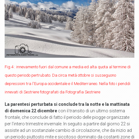
Fig.4 : innevamento fuori dal comune a media ed alta quota al termine di
questo periodo pertrubato. Da circa metà ottobre si susseguono
depressioni tra l'Europa occidentale e il Mediterraneo. Nella foto i penddi
innevati di Sestriere fotografati da Fotografia Sestriere
La parentesi perturbata si conclude tra la notte e la mattinata
di domenica 22 dicembre
con il transito di un ultimo sistema
frontale, che conclude di fatto il periodo delle piogge organizzate
per l'intero trimestre invernale. In seguito a partire dal giorno 22 si
assiste ad un sostanziale cambio di circolazione, che da inizio ad
un periodo piuttosto mite e siccitoso dominato da costanti zone di