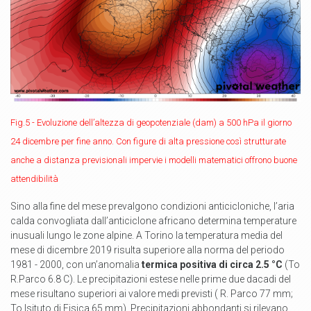
Fig.5 - Evoluzione dell’altezza di geopotenziale (dam) a 500 hPa il giorno
24 dicembre per fine anno. Con figure di alta pressione così strutturate
anche a distanza previsionali impervie i modelli matematici offrono buone
attendibilità
Sino alla fine del mese prevalgono condizioni anticicloniche, l’aria
calda convogliata dall’anticiclone africano determina temperature
inusuali lungo le zone alpine. A Torino la temperatura media del
mese di dicembre 2019 risulta superiore alla norma del periodo
1981 - 2000, con un’anomalia
termica positiva di circa 2.5 °C
(To
R.Parco 6.8 C). Le precipitazioni estese nelle prime due dacadi del
mese risultano superiori ai valore medi previsti ( R. Parco 77 mm;
To Isituto di Fisica 65 mm). Precipitazioni abbondanti si rilevano