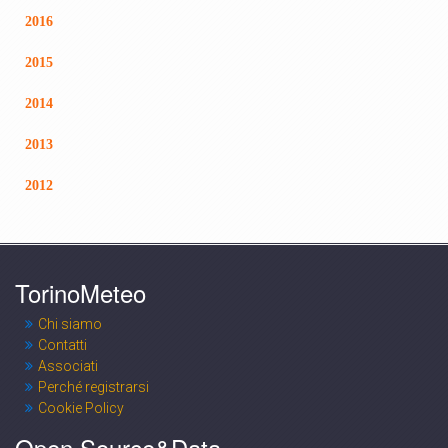
2016
2015
2014
2013
2012
TorinoMeteo
Chi siamo
Contatti
Associati
Perché registrarsi
Cookie Policy
Open Source&Data