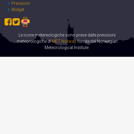
Previsioni
Widget
Le icone metereologiche sono prese dalle previsioni
meteorologiche di
MET Norway
fornite dal Norwegian
Meteorological Institute.