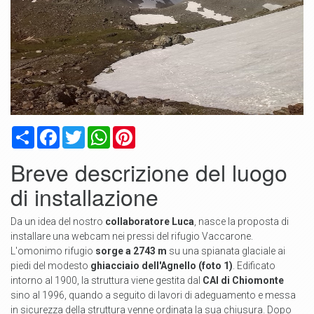
Condividi
Facebook
Twitter
WhatsApp
Pinterest
Breve descrizione del luogo
di installazione
Da un idea del nostro
collaboratore Luca
, nasce la proposta di
installare una webcam nei pressi del rifugio Vaccarone.
L'omonimo rifugio
sorge a 2743 m
su una spianata glaciale ai
piedi del modesto
ghiacciaio dell'Agnello (foto 1)
. Edificato
intorno al 1900, la struttura viene gestita dal
CAI di Chiomonte
sino al 1996, quando a seguito di lavori di adeguamento e messa
in sicurezza della struttura venne ordinata la sua chiusura. Dopo