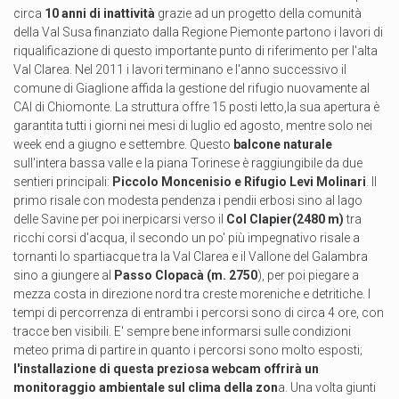
circa
10 anni di inattività
grazie ad un progetto della comunità
della Val Susa finanziato dalla Regione Piemonte partono i lavori di
riqualificazione di questo importante punto di riferimento per l'alta
Val Clarea. Nel 2011 i lavori terminano e l'anno successivo il
comune di Giaglione affida la gestione del rifugio nuovamente al
CAI di Chiomonte. La struttura offre 15 posti letto,la sua apertura è
garantita tutti i giorni nei mesi di luglio ed agosto, mentre solo nei
week end a giugno e settembre. Questo
balcone naturale
sull'intera bassa valle e la piana Torinese è raggiungibile da due
sentieri principali:
Piccolo Moncenisio e Rifugio Levi Molinari
. Il
primo risale con modesta pendenza i pendii erbosi sino al lago
delle Savine per poi inerpicarsi verso il
Col Clapier(2480 m)
tra
ricchi corsi d'acqua, il secondo un po' più impegnativo risale a
tornanti lo spartiacque tra la Val Clarea e il Vallone del Galambra
sino a giungere al
Passo Clopacà (m. 2750
), per poi piegare a
mezza costa in direzione nord tra creste moreniche e detritiche. I
tempi di percorrenza di entrambi i percorsi sono di circa 4 ore, con
tracce ben visibili. E' sempre bene informarsi sulle condizioni
meteo prima di partire in quanto i percorsi sono molto esposti;
l'installazione di questa preziosa webcam offrirà un
monitoraggio ambientale sul clima della zon
a. Una volta giunti