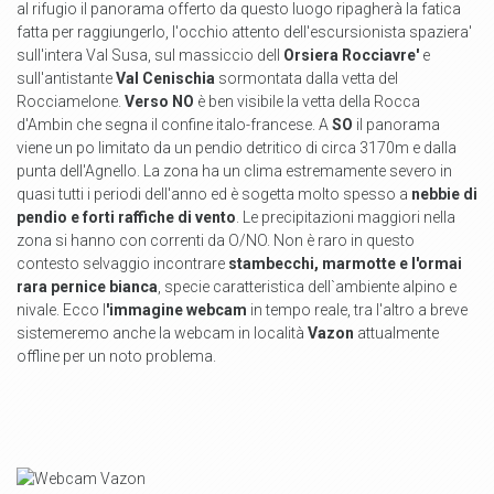
al rifugio il panorama offerto da questo luogo ripagherà la fatica
fatta per raggiungerlo, l'occhio attento dell'escursionista spaziera'
sull'intera Val Susa, sul massiccio dell
Orsiera Rocciavre'
e
sull'antistante
Val Cenischia
sormontata dalla vetta del
Rocciamelone.
Verso NO
è ben visibile la vetta della Rocca
d'Ambin che segna il confine italo-francese. A
SO
il panorama
viene un po limitato da un pendio detritico di circa 3170m e dalla
punta dell'Agnello. La zona ha un clima estremamente severo in
quasi tutti i periodi dell'anno ed è sogetta molto spesso a
nebbie di
pendio e forti raffiche di vento
. Le precipitazioni maggiori nella
zona si hanno con correnti da O/NO. Non è raro in questo
contesto selvaggio incontrare
stambecchi, marmotte e l'ormai
rara pernice bianca
, specie caratteristica dell`ambiente alpino e
nivale. Ecco l
'immagine webcam
in tempo reale, tra l'altro a breve
sistemeremo anche la webcam in località
Vazon
attualmente
offline per un noto problema.