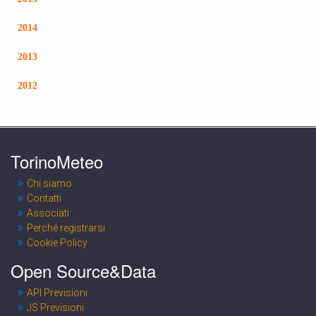
2014
2013
2012
TorinoMeteo
Chi siamo
Contatti
Associati
Perché registrarsi
Cookie Policy
Open Source&Data
API Previsioni
JS Previsioni