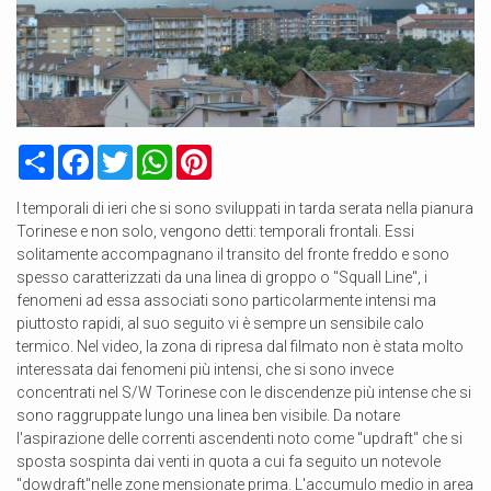
Condividi
Facebook
Twitter
WhatsApp
Pinterest
I temporali di ieri che si sono sviluppati in tarda serata nella pianura
Torinese e non solo, vengono detti: temporali frontali. Essi
solitamente accompagnano il transito del fronte freddo e sono
spesso caratterizzati da una linea di groppo o "Squall Line", i
fenomeni ad essa associati sono particolarmente intensi ma
piuttosto rapidi, al suo seguito vi è sempre un sensibile calo
termico. Nel video, la zona di ripresa dal filmato non è stata molto
interessata dai fenomeni più intensi, che si sono invece
concentrati nel S/W Torinese con le discendenze più intense che si
sono raggruppate lungo una linea ben visibile. Da notare
l'aspirazione delle correnti ascendenti noto come "updraft" che si
sposta sospinta dai venti in quota a cui fa seguito un notevole
"dowdraft"nelle zone mensionate prima. L'accumulo medio in area