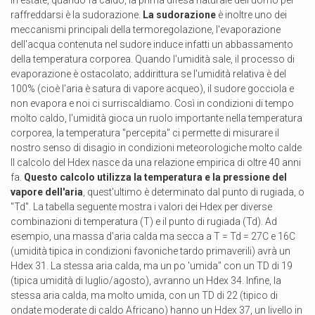
In estate, quando fa caldo, la prima difesa naturale dell'uomo per
raffreddarsi è la sudorazione.
La sudorazione
è inoltre uno dei
meccanismi principali della termoregolazione, l'evaporazione
dell'acqua contenuta nel sudore induce infatti un abbassamento
della temperatura corporea. Quando l'umidità sale, il processo di
evaporazione è ostacolato; addirittura se l'umidità relativa è del
100% (cioè l'aria è satura di vapore acqueo), il sudore gocciola e
non evapora e noi ci surriscaldiamo. Così in condizioni di tempo
molto caldo, l'umidità gioca un ruolo importante nella temperatura
corporea, la temperatura "percepita" ci permette di misurare il
nostro senso di disagio in condizioni meteorologiche molto calde
Il calcolo del Hdex nasce da una relazione empirica di oltre 40 anni
fa.
Questo calcolo utilizza la temperatura e la pressione del
vapore dell'aria
, quest'ultimo è determinato dal punto di rugiada, o
"Td". La tabella seguente mostra i valori dei Hdex per diverse
combinazioni di temperatura (T) e il punto di rugiada (Td). Ad
esempio, una massa d'aria calda ma secca a T = Td = 27C e 16C
(umidità tipica in condizioni favoniche tardo primaverili) avrà un
Hdex 31. La stessa aria calda, ma un po 'umida" con un TD di 19
(tipica umidità di luglio/agosto), avranno un Hdex 34. Infine, la
stessa aria calda, ma molto umida, con un TD di 22 (tipico di
ondate moderate di caldo Africano) hanno un Hdex 37, un livello in