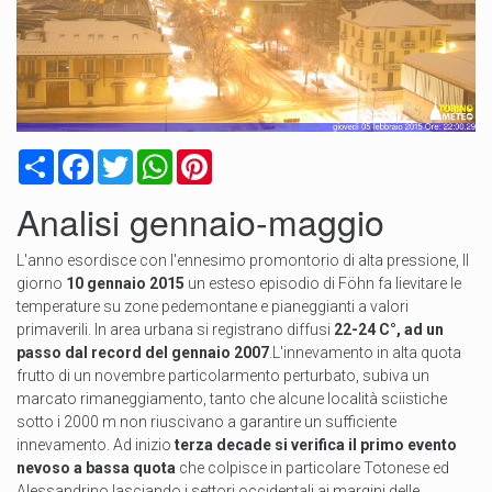
Condividi
Facebook
Twitter
WhatsApp
Pinterest
Analisi gennaio-maggio
L'anno esordisce con l'ennesimo promontorio di alta pressione, Il
giorno
10 gennaio 2015
un esteso episodio di Föhn fa lievitare le
temperature su zone pedemontane e pianeggianti a valori
primaverili. In area urbana si registrano diffusi
22-24 C°, ad un
passo dal record del gennaio 2007
.L'innevamento in alta quota
frutto di un novembre particolarmento perturbato, subiva un
marcato rimaneggiamento, tanto che alcune località sciistiche
sotto i 2000 m non riuscivano a garantire un sufficiente
innevamento. Ad inizio
terza decade si verifica il primo evento
nevoso a bassa quota
che colpisce in particolare Totonese ed
Alessandrino,lasciando i settori occidentali ai margini delle