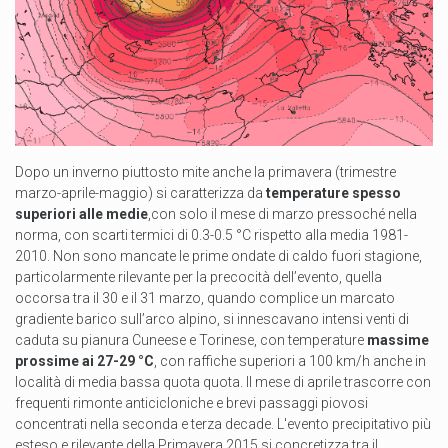
Dopo un inverno piuttosto mite anche la primavera (trimestre
marzo-aprile-maggio) si caratterizza da
temperature spesso
superiori alle medie
,con solo il mese di marzo pressoché nella
norma, con scarti termici di 0.3-0.5 °C rispetto alla media 1981-
2010. Non sono mancate le prime ondate di caldo fuori stagione,
particolarmente rilevante per la precocità dell’evento, quella
occorsa tra il 30 e il 31 marzo, quando complice un marcato
gradiente barico sull’arco alpino, si innescavano intensi venti di
caduta su pianura Cuneese e Torinese, con temperature
massime
prossime ai 27-29 °C
, con raffiche superiori a 100 km/h anche in
località di media bassa quota quota. ll mese di aprile trascorre con
frequenti rimonte anticicloniche e brevi passaggi piovosi
concentrati nella seconda e terza decade. L'evento precipitativo più
esteso e rilevante della Primavera 2015 si concretizza tra il