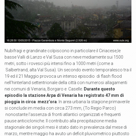
Nubifragi e grandinate colpiscono in particolare il Ciriacese,le
basse Valli di Lanzo e Val Susa con neve mediamente sui 1500
metri, sotto i rovesci più intensi fino a 1000 metri (come a
Salbertrand, alta Val Susa). Un secondo evento temporalesco tra il
19 ed il 21 Maggio provoca un intenso episodio di flash flood
nell’hinterland settentrionale della città con numerosi allagamenti
nei comuni di Venaria, Borgaro e Caselle.
Durante questo
episodio la stazione Arpa di Venaria ha registrato 47 mm di
pioggia in circa mezz’ora
. In area urbana la stagione primaverile
si conclude im media con circa 273 mm, (To Regio Parco)
nonostante l'assenza di fronti atlantici organizzati e frequenti
pause anticicloniche. Il contributo alla precipitazione media
stagionale dei singoli mesi è stato dato in prevalenza dal mese di
marzo, mentre maggio ha avuto un deficit pluviometrico piuttosto