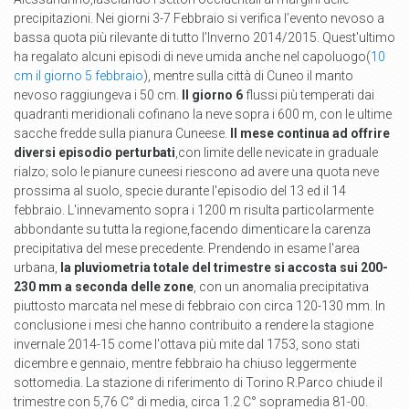
precipitazioni. Nei giorni 3-7 Febbraio si verifica l’evento nevoso a
bassa quota più rilevante di tutto l’Inverno 2014/2015. Quest'ultimo
ha regalato alcuni episodi di neve umida anche nel capoluogo(
10
cm il giorno 5 febbraio
), mentre sulla città di Cuneo il manto
nevoso raggiungeva i 50 cm.
Il giorno 6
flussi più temperati dai
quadranti meridionali cofinano la neve sopra i 600 m, con le ultime
sacche fredde sulla pianura Cuneese.
Il mese continua ad offrire
diversi episodio perturbati
,con limite delle nevicate in graduale
rialzo; solo le pianure cuneesi riescono ad avere una quota neve
prossima al suolo, specie durante l'episodio del 13 ed il 14
febbraio. L'innevamento sopra i 1200 m risulta particolarmente
abbondante su tutta la regione,facendo dimenticare la carenza
precipitativa del mese precedente. Prendendo in esame l'area
urbana,
la pluviometria totale del trimestre si accosta sui 200-
230 mm a seconda delle zone
, con un anomalia precipitativa
piuttosto marcata nel mese di febbraio con circa 120-130 mm. In
conclusione i mesi che hanno contribuito a rendere la stagione
invernale 2014-15 come l'ottava più mite dal 1753, sono stati
dicembre e gennaio, mentre febbraio ha chiuso leggermente
sottomedia. La stazione di riferimento di Torino R.Parco chiude il
trimestre con 5,76 C° di media, circa 1.2 C° sopramedia 81-00.