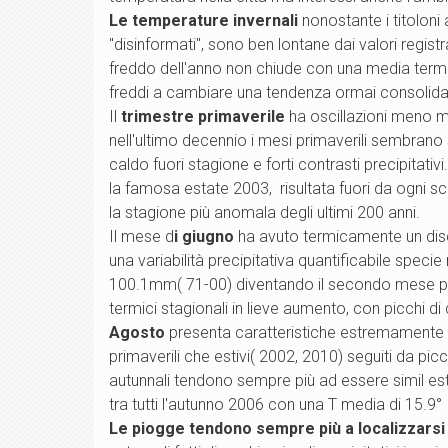
Le temperature invernali
nonostante i titoloni
"disinformati", sono ben lontane dai valori registr
freddo dell'anno non chiude con una media term
freddi a cambiare una tendenza ormai consolida
Il
trimestre primaverile
ha oscillazioni meno ma
nell'ultimo decennio i mesi primaverili sembrano 
caldo fuori stagione e forti contrasti precipitativ
la famosa estate 2003, risultata fuori da ogni 
la stagione più anomala degli ultimi 200 anni.
Il mese d
i giugno
ha avuto termicamente un disc
una variabilità precipitativa quantificabile speci
100.1mm( 71-00) diventando il secondo mese più
termici stagionali in lieve aumento, con picchi 
Agosto
presenta caratteristiche estremamente va
primaverili che estivi( 2002, 2010) seguiti da pi
autunnali tendono sempre più ad essere simil es
tra tutti l'autunno 2006 con una T media di 15.9°
Le piogge tendono sempre più a localizzarsi 