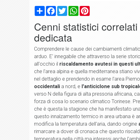
Condividi
Facebook
Twitter
WhatsApp
Pinterest
Cenni statistici correlat
dedicata
Comprendere le cause dei cambiamenti climatici i
arduo. E' innegabile che attraverso la serie storic
all'occhio il
riscaldamento avutesi in questi ult
che l'area alpina e quella mediterranea stiano v
nel dettaglio e prendendo in esame l'area Piemo
occidentali
a nord, e
l'anticiclone sub tropical
verso N della figura di alta pressoria africana,
forza di cosa lo scenario climatico Torinese. Pre
che è questa la stagione che ha manifestato un
questo innalzamento termico in area urbana è an
modifica la temperatura dell'aria, dando origine
rimarcare a dover di cronaca che questo riscald
temperatura nella città ma interessi anche l'ambi