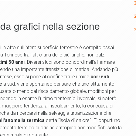
i da grafici nella sezione
n atto sull'intera superficie terrestre è compito assai
a Torinese tra l'altro una delle più lunghe, non balzi
imi 50 anni
. Diversi studi sono concordi nell'affermare
ivendo una importante transizione climatica. Andando più
ntese, essa si pone al confine tra le umide
correnti
e
a sud; viene spontaneo pensare che uno slittamento
 causata o meno dal riscaldamento globale, modifichi per
ndendo in esame l'ultimo trentennio invernale, si noterà
a maggiore tendenza al riscaldamento; la concausa di
che da ricercarsi nella selvaggia urbanizzazione che
all'anomalia termica
detta "isola di calore". E' oppurtuno
amento termico di origine antropica non modifichi solo la
ente rurale circostante.