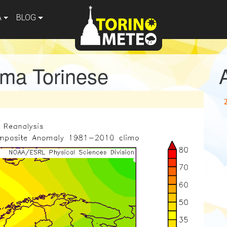
A
BLOG
lima Torinese