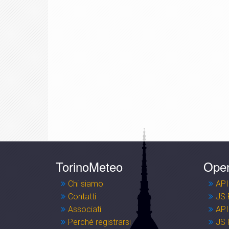
TorinoMeteo
Ope
Chi siamo
API
Contatti
JS 
Associati
API
Perché registrarsi
JS 