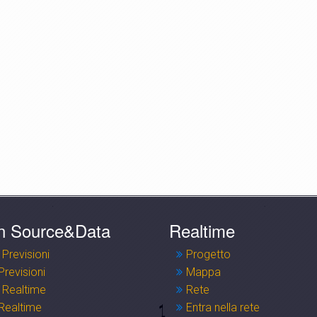
n Source&Data
Realtime
 Previsioni
Progetto
Previsioni
Mappa
 Realtime
Rete
Realtime
Entra nella rete