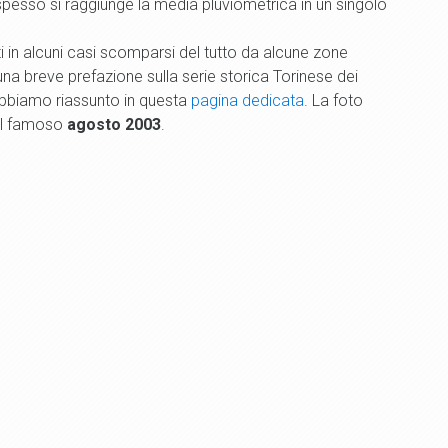
ui spesso si raggiunge la media pluviometrica in un singolo
 in alcuni casi scomparsi del tutto da alcune zone
na breve prefazione sulla serie storica Torinese dei
 abbiamo riassunto in questa
pagina dedicata
. La foto
del famoso
agosto 2003
.