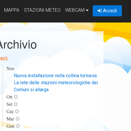
MAPPA
STAZIONI METEO
WEBCAM
Accedi
Archivio
2025
Nov
Nuova installazione nella collina torinese
La rete delle stazioni meteorologiche dei
Comuni si allarga
Ott
Set
Giu
Mar
Gen