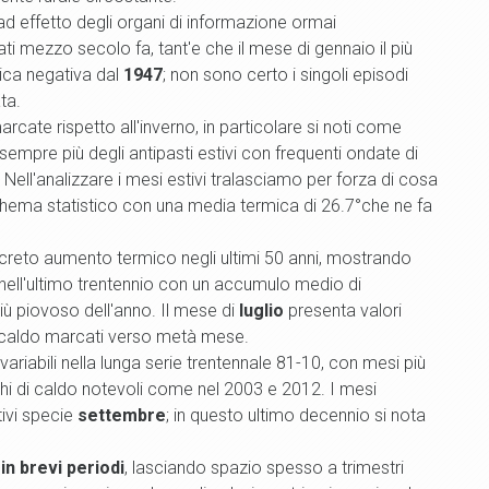
 ad effetto degli organi di informazione ormai
ati mezzo secolo fa, tant'e che il mese di gennaio il più
ica negativa dal
1947
; non sono certo i singoli episodi
ta.
rcate rispetto all'inverno, in particolare si noti come
sempre più degli antipasti estivi con frequenti ondate di
i. Nell'analizzare i mesi estivi tralasciamo per forza di cosa
schema statistico con una media termica di 26.7°che ne fa
reto aumento termico negli ultimi 50 anni, mostrando
e nell'ultimo trentennio con un accumulo medio di
 piovoso dell'anno. Il mese di
luglio
presenta valori
di caldo marcati verso metà mese.
riabili nella lunga serie trentennale 81-10, con mesi più
cchi di caldo notevoli come nel 2003 e 2012. I mesi
tivi specie
settembre
; in questo ultimo decennio si nota
in brevi periodi
, lasciando spazio spesso a trimestri