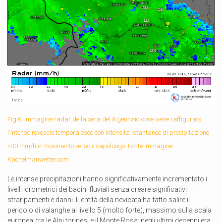
Fig.6: immagine radar della sera del 8 gennaio dove viene raffigurato
l'intenso rovescio temporalesco con intensità istantanee di precipitazione
>30 mm/h in movimento verso il capoluogo. Fonte immagine
Kachelmanwetter.com
Le intense precipitazioni hanno significativamente incrementato i
livelli idrometrici dei bacini fluviali senza creare significativi
straripamenti e danni. L'entità della nevicata ha fatto salire il
pericolo di valanghe al livello 5 (molto forte), massimo sulla scala
europea, tra le Alpi torinesi e il Monte Rosa: negli ultimi decenni era