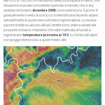
dell'Orco e 150-200 cm nel bacino della Dora Riparia e Pellice. Una
situazione inusuale nonostante il periodo invernale, che si era
ripetuta nel lontano
dicembre 2008
come estensione. Il giorno 9
gradualmente il vento di scirocco si intensificava facendo alzare
sensibilmente la quota neve sull'intera regione alpina. Le residue
sacche fredde su alcune valli più strette sono state scalzate dal
possente richiamo mite,tanto che nella mattinata di lunedì si
registravano
temperature prossime ai 10 C
su fondovalli alpini
con piogge intense sino a quote medio alte.