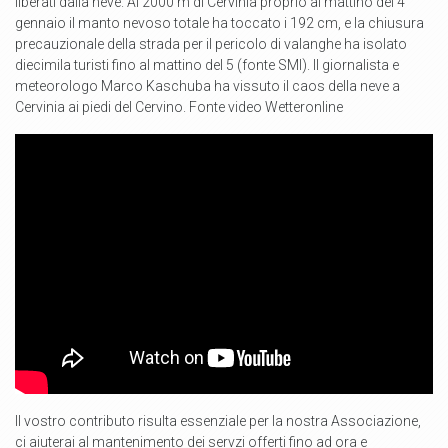
liberati dalla neve. Ai 2000 m di Cervinia proprio al mattino del 4
gennaio il manto nevoso totale ha toccato i 192 cm, e la chiusura
precauzionale della strada per il pericolo di valanghe ha isolato
diecimila turisti fino al mattino del 5 (fonte SMI). Il giornalista e
meteorologo Marco Kaschuba ha vissuto il caos della neve a
Cervinia ai piedi del Cervino. Fonte video Wetteronline
Il vostro contributo risulta essenziale per la nostra Associazione,
ci aiuterai al mantenimento dei servzi offerti fino ad ora e