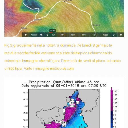
Fig.3:gradualmente nella notte tra domenica 7 e lunedì 8 gennaio le
residue sacche fredde venivano scalzate del tiepido richiamo caldo
sciroccale. Immagine che raffigura l'intensità dei venti al piano isobarico
di 850 hpa. Fonte immagine meteoblue.com