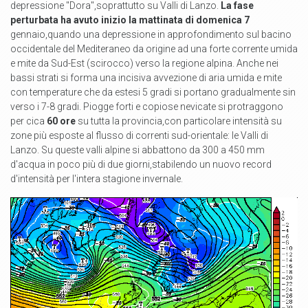
depressione "Dora",soprattutto su Valli di Lanzo.
La fase
perturbata ha avuto inizio la mattinata di domenica 7
gennaio,quando una depressione in approfondimento sul bacino
occidentale del Mediteraneo da origine ad una forte corrente umida
e mite da Sud-Est (scirocco) verso la regione alpina. Anche nei
bassi strati si forma una incisiva avvezione di aria umida e mite
con temperature che da estesi 5 gradi si portano gradualmente sin
verso i 7-8 gradi. Piogge forti e copiose nevicate si protraggono
per cica
60 ore
su tutta la provincia,con particolare intensità su
zone più esposte al flusso di correnti sud-orientale: le Valli di
Lanzo. Su queste valli alpine si abbattono da 300 a 450 mm
d'acqua in poco più di due giorni,stabilendo un nuovo record
d'intensità per l'intera stagione invernale.