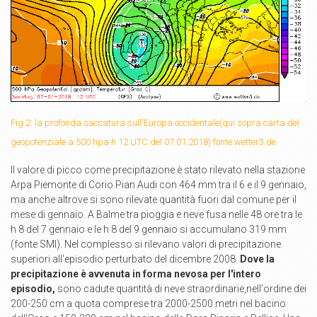
Fig.2: la profonda saccatura sull'Europa occidentale(qui sopra carta del
geopotenziale a 500 hpa.h 12 UTC del 07.01.2018) fonte wetter3.de
Il valore di picco come precipitazione è stato rilevato nella stazione
Arpa Piemonte di Corio Pian Audi con 464 mm tra il 6 e il 9 gennaio,
ma anche altrove si sono rilevate quantità fuori dal comune per il
mese di gennaio. A Balme tra pioggia e neve fusa nelle 48 ore tra le
h 8 del 7 gennaio e le h 8 del 9 gennaio si accumulano 319 mm
(fonte SMI). Nel complesso si rilevano valori di precipitazione
superiori all'episodio perturbato del dicembre 2008.
Dove la
precipitazione è avvenuta in forma nevosa per l'intero
episodio,
sono cadute quantità di neve straordinarie,nell'ordine dei
200-250 cm a quota comprese tra 2000-2500 metri nel bacino