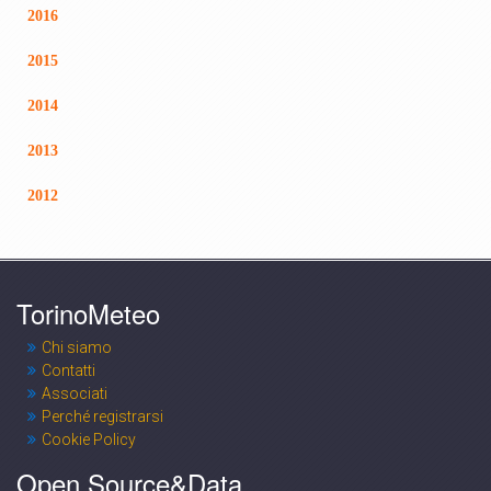
2016
2015
2014
2013
2012
TorinoMeteo
Chi siamo
Contatti
Associati
Perché registrarsi
Cookie Policy
Open Source&Data