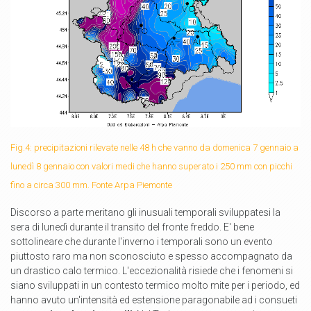
Fig.4: precipitazioni rilevate nelle 48 h che vanno da domenica 7 gennaio a
lunedì 8 gennaio con valori medi che hanno superato i 250 mm con picchi
fino a circa 300 mm. Fonte Arpa Piemonte
Discorso a parte meritano gli inusuali temporali sviluppatesi la
sera di lunedì durante il transito del fronte freddo. E' bene
sottolineare che durante l'inverno i temporali sono un evento
piuttosto raro ma non sconosciuto e spesso accompagnato da
un drastico calo termico. L'eccezionalità risiede che i fenomeni si
siano sviluppati in un contesto termico molto mite per i periodo, ed
hanno avuto un'intensità ed estensione paragonabile ad i consueti