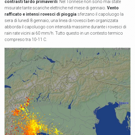
contrasti tardo primaverili
. Nel Torinese non sono mai state
misurate tante scariche elettriche nel mese di gennaio.
Vento
rafficato e intensi rovesci di pioggia
sferzano il capoluogo la
sera di lunedì 8 gennaio; una linea di rovesci ben organizzata
abborda il capoluogo con intensità massime durante i rovesci di
rain rate vicini ai 60 mm/h. Tutto questo in un contesto termico
compreso tra 10-11 C.