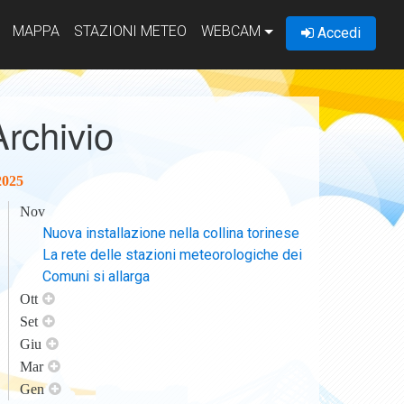
MAPPA
STAZIONI METEO
WEBCAM
Accedi
Archivio
2025
Nov
Nuova installazione nella collina torinese
La rete delle stazioni meteorologiche dei
Comuni si allarga
Ott
Set
Giu
Mar
Gen