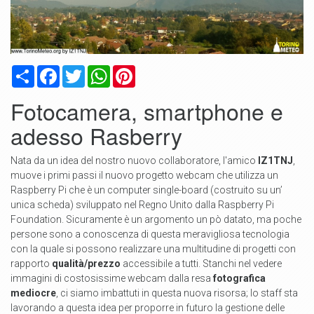
Condividi
Facebook
Twitter
WhatsApp
Pinterest
Fotocamera, smartphone e
adesso Rasberry
Nata da un idea del nostro nuovo collaboratore, l'amico
IZ1TNJ
,
muove i primi passi il nuovo progetto webcam che utilizza un
Raspberry Pi che è un computer single-board (costruito su un’
unica scheda) sviluppato nel Regno Unito dalla Raspberry Pi
Foundation. Sicuramente è un argomento un pò datato, ma poche
persone sono a conoscenza di questa meravigliosa tecnologia
con la quale si possono realizzare una multitudine di progetti con
rapporto
qualità/prezzo
accessibile a tutti. Stanchi nel vedere
immagini di costosissime webcam dalla resa
fotografica
mediocre
, ci siamo imbattuti in questa nuova risorsa; lo staff sta
lavorando a questa idea per proporre in futuro la gestione delle