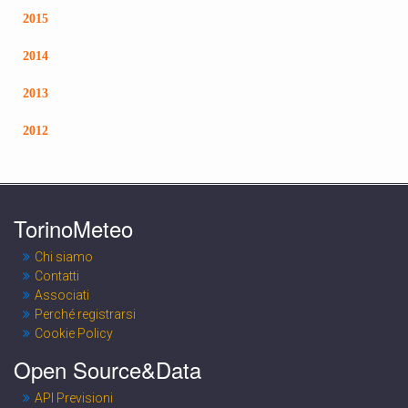
2015
2014
2013
2012
TorinoMeteo
Chi siamo
Contatti
Associati
Perché registrarsi
Cookie Policy
Open Source&Data
API Previsioni