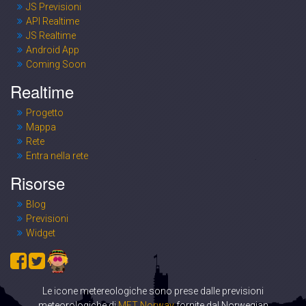
JS Previsioni
API Realtime
JS Realtime
Android App
Coming Soon
Realtime
Progetto
Mappa
Rete
Entra nella rete
Risorse
Blog
Previsioni
Widget
Le icone metereologiche sono prese dalle previsioni
meteorologiche di
MET Norway
fornite dal Norwegian