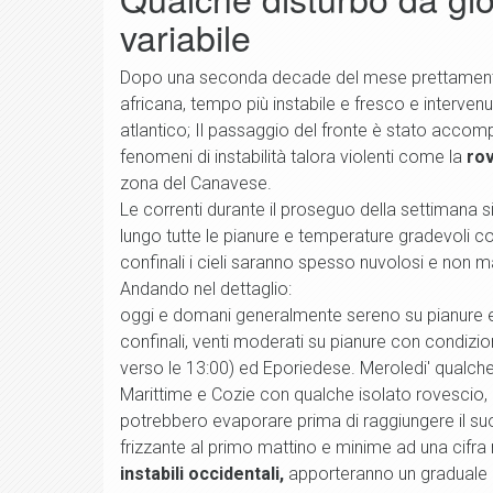
variabile
Dopo una seconda decade del mese prettamente 
africana, tempo più instabile e fresco e interven
atlantico; Il passaggio del fronte è stato acc
fenomeni di instabilità talora violenti come la
rov
zona del Canavese.
Le correnti durante il proseguo della settimana 
lungo tutte le pianure e temperature gradevoli con
confinali i cieli saranno spesso nuvolosi e non m
Andando nel dettaglio:
oggi e domani generalmente sereno su pianure e s
confinali, venti moderati su pianure con condizio
verso le 13:00) ed Eporiedese. Meroledi' qualch
Marittime e Cozie con qualche isolato rovescio, l
potrebbero evaporare prima di raggiungere il su
frizzante al primo mattino e minime ad una cifra 
instabili occidentali,
apporteranno un graduale 