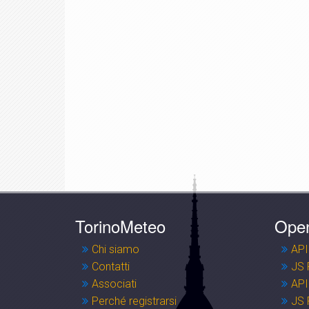
TorinoMeteo
Ope
Chi siamo
API
Contatti
JS 
Associati
API
Perché registrarsi
JS 