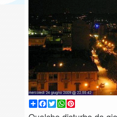
Condividi
Facebook
Twitter
WhatsApp
Pinterest
Qualche disturbo da gio