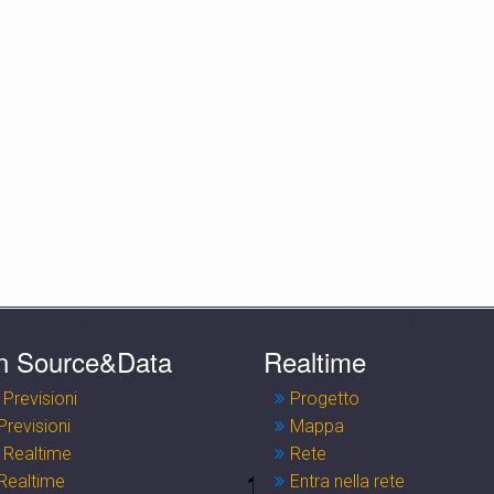
n Source&Data
Realtime
 Previsioni
Progetto
Previsioni
Mappa
 Realtime
Rete
Realtime
Entra nella rete