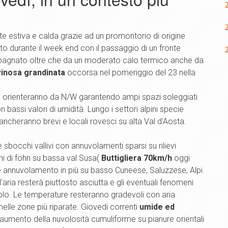
estiva e calda grazie ad un promontorio di origine
uto durante il week end con il passaggio di un fronte
ompagnato oltre che da un moderato calo termico anche da
inosa grandinata
occorsa nel pomeriggio del 23 nella
si orienteranno da N/W garantendo ampi spazi soleggiati
 bassi valori di umidità. Lungo i settori alpini specie
ancheranno brevi e locali rovesci su alta Val d'Aosta.
bocchi vallivi con annuvolamenti sparsi su rilievi
ni di fohn su bassa val Susa(
Buttigliera 70km/h
oggi
e annuvolamento in più su basso Cuneese, Saluzzese, Alpi
'aria resterà piuttosto asciutta e gli eventuali fenomeni
olo. Le temperature resteranno gradevoli con aria
nelle zone più riparate. Giovedi correnti
umide ed
aumento della nuvolosità cumuliforme su pianure orientali