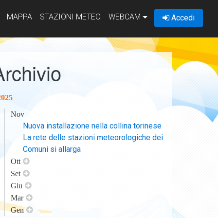
MAPPA
STAZIONI METEO
WEBCAM
Accedi
Archivio
2025
Nov
Nuova installazione nella collina torinese
La rete delle stazioni meteorologiche dei
Comuni si allarga
Ott
Set
Giu
Mar
Gen