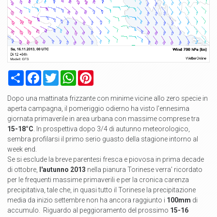
Condividi
Facebook
Twitter
WhatsApp
Pinterest
Dopo una mattinata frizzante con minime vicine allo zero specie in
aperta campagna, il pomeriggio odierno ha visto l'ennesima
giornata primaverile in area urbana con massime comprese tra
15-18°C
. In prospettiva dopo 3/4 di autunno meteorologico,
sembra profilarsi il primo serio guasto della stagione intorno al
week end.
Se si esclude la breve parentesi fresca e piovosa in prima decade
di ottobre,
l'autunno 2013
nella pianura Torinese verra' ricordato
per le frequenti massime primaverili e per la cronica carenza
precipitativa, tale che, in quasi tutto il Torinese la precipitazione
media da inizio settembre non ha ancora raggiunto i
100mm
di
accumulo. Riguardo al peggioramento del prossimo
15-16