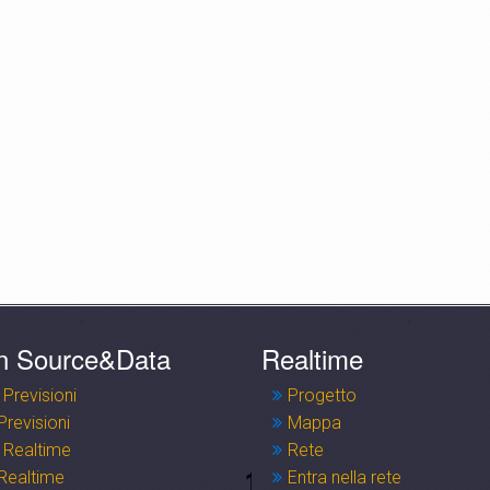
n Source&Data
Realtime
 Previsioni
Progetto
Previsioni
Mappa
 Realtime
Rete
Realtime
Entra nella rete