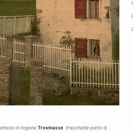
 erboso in regione
Trovinasse
. Importante punto di