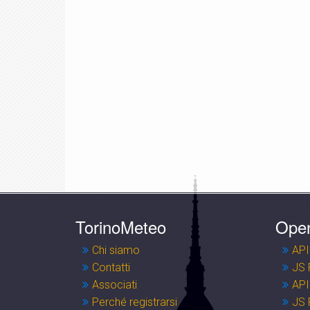
TorinoMeteo
Ope
Chi siamo
API
Contatti
JS 
Associati
API
Perché registrarsi
JS 