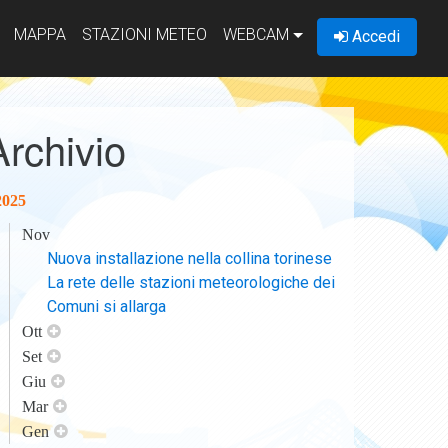
MAPPA
STAZIONI METEO
WEBCAM
Accedi
Archivio
2025
Nov
Nuova installazione nella collina torinese
La rete delle stazioni meteorologiche dei
Comuni si allarga
Ott
Set
Giu
Mar
Gen