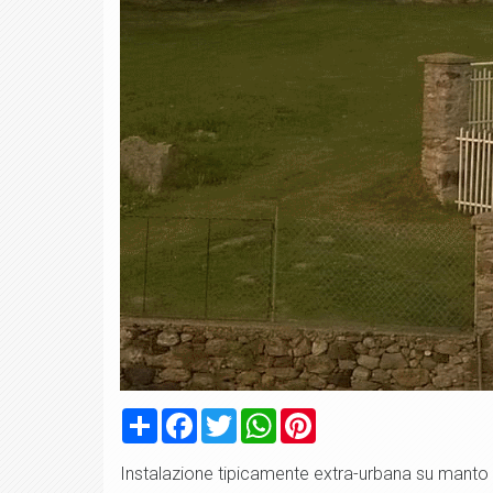
Condividi
Facebook
Twitter
WhatsApp
Pinterest
Instalazione tipicamente extra-urbana su manto