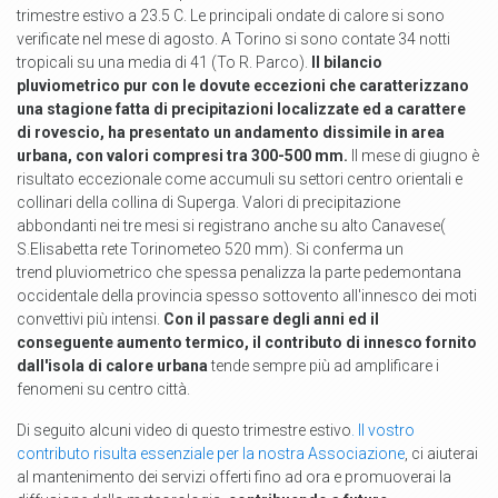
trimestre estivo a 23.5 C. Le principali ondate di calore si sono
verificate nel mese di agosto. A Torino si sono contate 34 notti
tropicali su una media di 41 (To R. Parco).
Il bilancio
pluviometrico pur con le dovute eccezioni che caratterizzano
una stagione fatta di precipitazioni localizzate ed a carattere
di rovescio, ha presentato un andamento dissimile in area
urbana, con valori compresi tra 300-500 mm.
Il mese di giugno è
risultato eccezionale come accumuli su settori centro orientali e
collinari della collina di Superga. Valori di precipitazione
abbondanti nei tre mesi si registrano anche su alto Canavese(
S.Elisabetta rete Torinometeo 520 mm). Si conferma un
trend pluviometrico che spessa penalizza la parte pedemontana
occidentale della provincia spesso sottovento all'innesco dei moti
convettivi più intensi.
Con il passare degli anni ed il
conseguente aumento termico, il contributo di innesco fornito
dall'isola di calore urbana
tende sempre più ad amplificare i
fenomeni su centro città.
Di seguito alcuni video di questo trimestre estivo
. Il vostro
contributo risulta essenziale per la nostra Associazione
, ci aiuterai
al mantenimento dei servizi offerti fino ad ora e promuoverai la