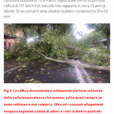
La nostra stazione di To R.Parco, registra alle ore 03:50 pm una
raffica di 101 km/h Est, velocità mai raggiunta in circa 15 anni di
attività. Gli accumuli in area urbana risultano compresi tra 30 e 50
mm
Fig.9: La raffica discendente è solitamente più forte sul bordo
della cella temporalesca che avanza, ed ha quasi sempre un
moto rettilineo e mai rotatorio. Oltre ad i consueti allagamenti
vengono segnalati cadute di alberi e rami in diversi punti dei