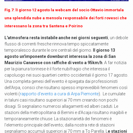
Fig.7: lI giorno 12 agosto la webcam del socio Ottavio immortala
una splendida nube a mensola responsabile dei forti rovesci che
interessano la zona tra Santena e Poirino
L'atmosfera resta instabile anche nei giorni seguenti
, un debole
flusso di correnti fresche rinnova tempo spiccatamente
temporalesco durante le ore centrali del giorno.
Il giorno 13
agosto un'imponente downburst interessa la zona di San
Maurizio Canavese con raffiche di vento a 95km/h
. A far notizia
per la pianura torinese è il forte nubifragio che interessa il
capoluogo nei suoi quartieri centro occidentali il giorno 17 agosto.
Una completa genesi dell'evento è spiegata dai professionisti
dell'Arpa, consci che risultano spesso imprevedibili fenomeni così
violenti (
rapporto d'evento a cura di Arpa Piemonte
). Le cumulate
in taluni casi risultano superiori ai 70 mm creando non pochi
disagi. Si segnalano numerosi allagamenti ed alberi caduti. Le
stazioni della metropolitana di Bernini e d'Acaja risultano inagibili e
temporaneamente chiuse. La stazionarietà dei fenomeni è
l'elemento principale dell'evento; dalla nostra rete di stazioni
segnaliamo accumuli superiori ai 70 mm a To Parella. L
e stazioni