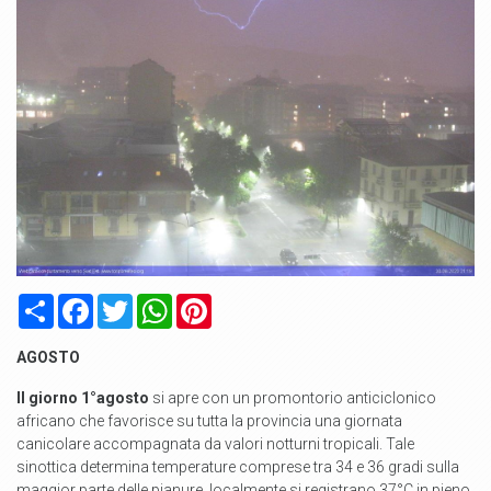
Condividi
Facebook
Twitter
WhatsApp
Pinterest
AGOSTO
Il giorno 1°agosto
si apre con un promontorio anticiclonico
africano che favorisce su tutta la provincia una giornata
canicolare accompagnata da valori notturni tropicali. Tale
sinottica determina temperature comprese tra 34 e 36 gradi sulla
maggior parte delle pianure, localmente si registrano 37°C in pieno