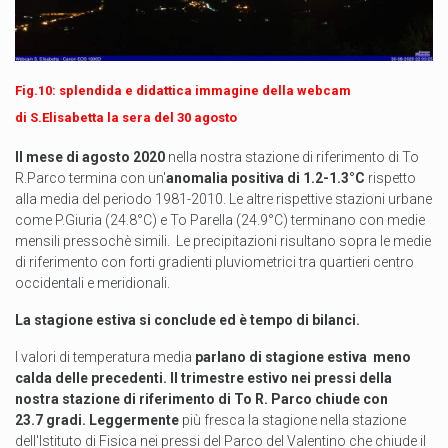
Fig.10: splendida e didattica immagine della webcam
di S.Elisabetta la sera del 30 agosto
Il mese di agosto 2020
nella nostra stazione di riferimento di To
R.Parco termina con un'
anomalia positiva di 1.2-1.3°C
rispetto
alla media del periodo 1981-2010. Le altre rispettive stazioni urbane
come P.Giuria (24.8°C) e To Parella (24.9°C) terminano con medie
mensili pressochè simili. Le precipitazioni risultano sopra le medie
di riferimento con forti gradienti pluviometrici tra quartieri centro
occidentali e meridionali.
La stagione estiva si conclude ed è tempo di bilanci.
I valori di temperatura media
parlano di stagione estiva meno
calda delle precedenti.
Il trimestre estivo nei pressi della
nostra stazione di riferimento di To R. Parco chiude con
23.7 gradi. Leggermente
più fresca la stagione nella stazione
dell'Istituto di Fisica nei pressi del Parco del Valentino che chiude il