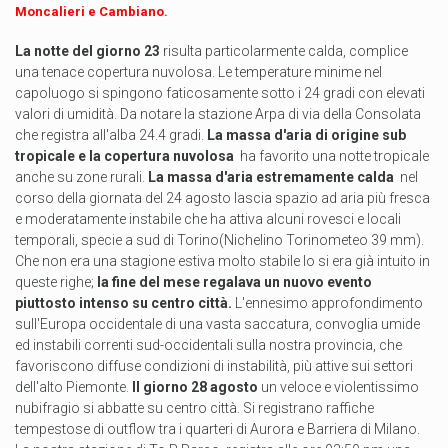
Moncalieri e Cambiano.
La notte del giorno 23
risulta particolarmente calda, complice
una tenace copertura nuvolosa. Le temperature minime nel
capoluogo si spingono faticosamente sotto i 24 gradi con elevati
valori di umidità. Da notare la stazione Arpa di via della Consolata
che registra all'alba 24.4 gradi.
La massa d'aria di origine sub
tropicale e la copertura nuvolosa
ha favorito una notte tropicale
anche su zone rurali.
La massa d'aria estremamente calda
nel
corso della giornata del 24 agosto lascia spazio ad aria più fresca
e moderatamente instabile che ha attiva alcuni rovesci e locali
temporali, specie a sud di Torino(Nichelino Torinometeo 39 mm).
Che non era una stagione estiva molto stabile lo si era già intuito in
queste righe;
la fine del mese regalava un nuovo evento
piuttosto intenso su centro città.
L'ennesimo approfondimento
sull'Europa occidentale di una vasta saccatura, convoglia umide
ed instabili correnti sud-occidentali sulla nostra provincia, che
favoriscono diffuse condizioni di instabilità, più attive sui settori
dell'alto Piemonte.
Il giorno 28 agosto
un veloce e violentissimo
nubifragio si abbatte su centro città. Si registrano raffiche
tempestose di outflow tra i quarteri di Aurora e Barriera di Milano.