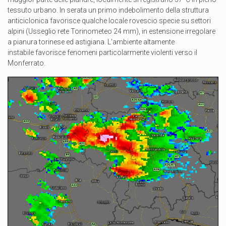
tessuto urbano. In serata un primo indebolimento della struttura
anticiclonica favorisce qualche locale rovescio specie su settori
alpini (Usseglio rete Torinometeo 24 mm), in estensione irregolare
a pianura torinese ed astigiana. L'ambiente altamente
instabile favorisce fenomeni particolarmente violenti verso il
Monferrato.