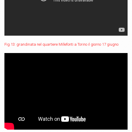
Fig.13: grandinata nel quartiere Millefonti a Torino il giorno 17 giugno