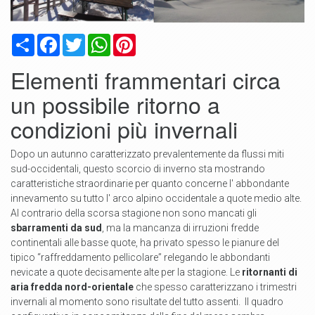
Condividi
Facebook
Twitter
WhatsApp
Pinterest
Elementi frammentari circa
un possibile ritorno a
condizioni più invernali
Dopo un autunno caratterizzato prevalentemente da flussi miti
sud-occidentali, questo scorcio di inverno sta mostrando
caratteristiche straordinarie per quanto concerne l' abbondante
innevamento su tutto l' arco alpino occidentale a quote medio alte.
Al contrario della scorsa stagione non sono mancati gli
sbarramenti da sud
, ma la mancanza di irruzioni fredde
continentali alle basse quote, ha privato spesso le pianure del
tipico “raffreddamento pellicolare” relegando le abbondanti
nevicate a quote decisamente alte per la stagione. Le
ritornanti di
aria fredda nord-orientale
che spesso caratterizzano i trimestri
invernali al momento sono risultate del tutto assenti. Il quadro