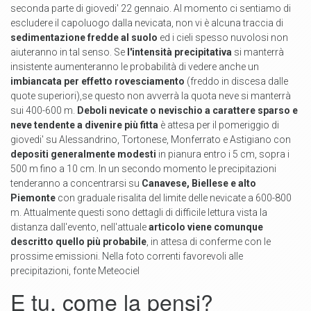
seconda parte di giovedi' 22 gennaio. Al momento ci sentiamo di
escludere il capoluogo dalla nevicata, non vi è alcuna traccia di
sedimentazione fredde al suolo
ed i cieli spesso nuvolosi non
aiuteranno in tal senso. Se
l'intensità precipitativa
si manterrà
insistente aumenteranno le probabilità di vedere anche un
imbiancata per effetto rovesciamento
(freddo in discesa dalle
quote superiori),se questo non avverrà la quota neve si manterrà
sui 400-600 m.
Deboli nevicate o nevischio a carattere sparso e
neve tendente a divenire più fitta
è attesa per il pomeriggio di
giovedi' su Alessandrino, Tortonese, Monferrato e Astigiano con
depositi generalmente modesti
in pianura entro i 5 cm, sopra i
500 m fino a 10 cm. In un secondo momento le precipitazioni
tenderanno a concentrarsi su
Canavese, Biellese e alto
Piemonte
con graduale risalita del limite delle nevicate a 600-800
m. Attualmente questi sono dettagli di difficile lettura vista la
distanza dall'evento, nell'attuale
articolo viene comunque
descritto quello più probabile
, in attesa di conferme con le
prossime emissioni. Nella foto correnti favorevoli alle
precipitazioni, fonte Meteociel
E tu, come la pensi?