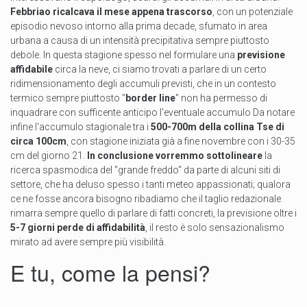
Febbriao ricalcava il mese appena trascorso
, con un potenziale
episodio nevoso intorno alla prima decade, sfumato in area
urbana a causa di un intensità precipitativa sempre piuttosto
debole. In questa stagione spesso nel formulare una
previsione
affidabile
circa la neve, ci siamo trovati a parlare di un certo
ridimensionamento degli accumuli previsti, che in un contesto
termico sempre piuttosto "
border line
" non ha permesso di
inquadrare con sufficente anticipo l'eventuale accumulo Da notare
infine l'accumulo stagionale tra i
500-700m della collina Tse di
circa 100cm
, con stagione iniziata già a fine novembre con i 30-35
cm del giorno 21.
In conclusione vorremmo sottolineare
la
ricerca spasmodica del "grande freddo" da parte di alcuni siti di
settore, che ha deluso spesso i tanti meteo appassionati; qualora
ce ne fosse ancora bisogno ribadiamo che il taglio redazionale
rimarra sempre quello di parlare di fatti concreti, la previsione oltre i
5-7 giorni perde di affidabilità
, il resto è solo sensazionalismo
mirato ad avere sempre più visibilità.
E tu, come la pensi?