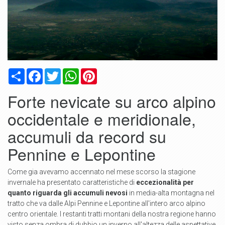
Condividi
Facebook
Twitter
WhatsApp
Pinterest
Forte nevicate su arco alpino
occidentale e meridionale,
accumuli da record su
Pennine e Lepontine
Come gia avevamo accennato nel mese scorso la stagione
invernale ha presentato caratteristiche di
eccezionalità per
quanto riguarda gli accumuli nevosi
in media-alta montagna nel
tratto che va dalle Alpi Pennine e Lepontine all'intero arco alpino
centro orientale. I restanti tratti montani della nostra regione hanno
visto senza ombra di dubbio un inverno all'altezza delle aspettative