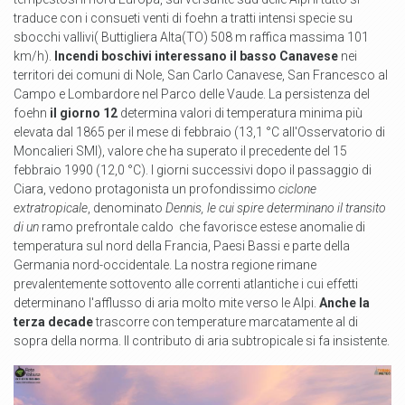
traduce con i consueti venti di foehn a tratti intensi specie su
sbocchi vallivi( Buttigliera Alta(TO) 508 m raffica massima 101
km/h).
Incendi boschivi interessano il basso Canavese
nei
territori dei comuni di Nole, San Carlo Canavese, San Francesco al
Campo e Lombardore nel Parco delle Vaude. La persistenza del
foehn
il giorno 12
determina valori di temperatura minima più
elevata dal 1865 per il mese di febbraio (13,1 °C all'Osservatorio di
Moncalieri SMI), valore che ha superato il precedente del 15
febbraio 1990 (12,0 °C). I giorni successivi dopo il passaggio di
Ciara, vedono protagonista un profondissimo
ciclone
extratropicale
, denominato
Dennis, le cui spire determinano il transito
di un
ramo prefrontale caldo che favorisce estese anomalie di
temperatura sul nord della Francia, Paesi Bassi e parte della
Germania nord-occidentale. La nostra regione rimane
prevalentemente sottovento alle correnti atlantiche i cui effetti
determinano l'afflusso di aria molto mite verso le Alpi.
Anche la
terza decade
trascorre con temperature marcatamente al di
sopra della norma. Il contributo di aria subtropicale si fa insistente.