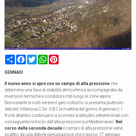
Condividi
Facebook
Twitter
WhatsApp
Pinterest
GENNAIO
Il nuovo anno si apre con un campo di alta pressione
che
determina una fase di stabilità atmosferica accompagnata da
inversioni termiche e condizioni miti lungo le zone alpine.
Nonostante le notti serene il gelo notturno si presenta piuttosto
debole( Villanova C.Se -3.8 C la mattina del giorno 8 gennaio). I
fronti atlantici continuano a scorrere a latitudini settentrionali con
conseguente rinforzo dell'alta pressione sul Mediterraneo.
Nel
corso della seconda decade
il campo di alta pressione viene
scalfito da una debole perturbazione che il giorno 17 gennaio