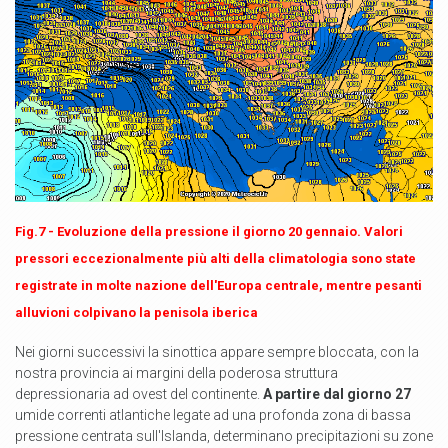
Fig.7 - Evoluzione della pressione il giorno 20 gennaio. Valori
pressori eccezionalmente più alti della climatologia sono state
registrate in molte nazione dell'Europa centrale, mentre pesanti
alluvioni colpivano la penisola iberica
Nei giorni successivi la sinottica appare sempre bloccata, con la
nostra provincia ai margini della poderosa struttura
depressionaria ad ovest del continente.
A partire dal giorno 27
umide correnti atlantiche legate ad una profonda zona di bassa
pressione centrata sull'Islanda, determinano precipitazioni su zone