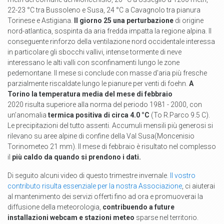
22-23 °C tra Bussoleno e Susa, 24 °C a Cavagnolo tra pianura
Torinese e Astigiana.
Il giorno 25 una perturbazione
di origine
nord-atlantica, sospinta da aria fredda impatta la regione alpina. Il
conseguente rinforzo della ventilazione nord occidentale interessa
in particolare gli sbocchi vallivi, intense tormente di neve
interessano le alti valli con sconfinamenti lungo le zone
pedemontane. Il mese si conclude con masse d'aria più fresche
parzialmente riscaldate lungo le pianure per venti di foehn.
A
Torino la temperatura media del mese di febbraio
2020 risulta superiore alla norma del periodo 1981 - 2000, con
un’anomalia
termica positiva di circa 4.0 °C
(To R.Parco 9.5 C).
Le precipitazioni del tutto assenti. Accumuli mensili più generosi si
rilevano su aree alpine di confine della Val Susa(Moncenisio
Torinometeo 21 mm). Il mese di febbraio è risultato nel complesso
il
più caldo da quando si prendono i dati.
Di seguito alcuni video di questo trimestre invernale
. Il vostro
contributo risulta essenziale per la nostra Associazione
,
ci aiuterai
al mantenimento dei servizi offerti fino ad ora e promuoverai la
diffusione della meteorologia,
contribuendo a future
installazioni webcam e stazioni meteo
sparse nel territorio
.