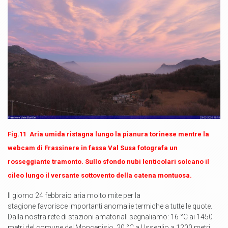
Fig.11 Aria umida ristagna lungo la pianura torinese mentre la
webcam di Frassinere in fassa Val Susa fotografa un
rosseggiante tramonto. Sullo sfondo nubi lenticolari solcano il
cileo lungo il versante sottovento della catena montuosa.
Il giorno 24 febbraio aria molto mite per la
stagione favorisce importanti anomalie termiche a tutte le quote.
Dalla nostra rete di stazioni amatoriali segnaliamo: 16 °C ai 1450
metri del comune del Moncenisio, 20 °C a Usseglio a 1200 metri,