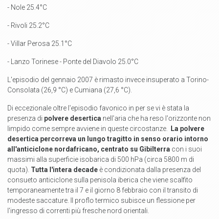
- Nole 25.4°C
- Rivoli 25.2°C
- Villar Perosa 25.1°C
- Lanzo Torinese - Ponte del Diavolo 25.0°C
L'episodio del gennaio 2007 è rimasto invece insuperato a Torino-
Consolata (26,9 °C) e Cumiana (27,6 °C).
Di eccezionale oltre l'episodio favonico in per se vi è stata la
presenza di
polvere desertica
nell'aria che ha reso l'orizzonte non
limpido come sempre avviene in queste circostanze.
La polvere
desertica percorreva un lungo tragitto in senso orario intorno
all'anticiclone nordafricano, centrato su Gibilterra
con i suoi
massimi alla superficie isobarica di 500 hPa (circa 5800 m di
quota).
Tutta l'intera decade
è condizionata dalla presenza del
consueto anticiclone sulla penisola iberica che viene scalfito
temporaneamente tra il 7 e il giorno 8 febbraio con il transito di
modeste saccature. Il proflo termico subisce un flessione per
l'ingresso di correnti più fresche nord orientali.