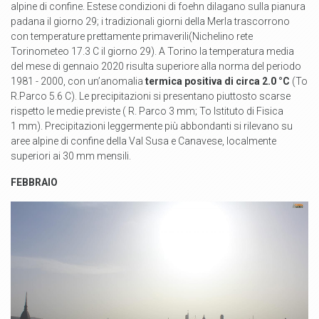
alpine di confine. Estese condizioni di foehn dilagano sulla pianura
padana il giorno 29; i tradizionali giorni della Merla trascorrono
con temperature prettamente primaverili(Nichelino rete
Torinometeo 17.3 C il giorno 29). A Torino la temperatura media
del mese di gennaio 2020 risulta superiore alla norma del periodo
1981 - 2000, con un’anomalia
termica positiva di circa 2.0 °C
(To
R.Parco 5.6 C). Le precipitazioni si presentano piuttosto scarse
rispetto le medie previste ( R. Parco 3 mm; To Istituto di Fisica
1 mm). Precipitazioni leggermente più abbondanti si rilevano su
aree alpine di confine della Val Susa e Canavese, localmente
superiori ai 30 mm mensili.
FEBBRAIO