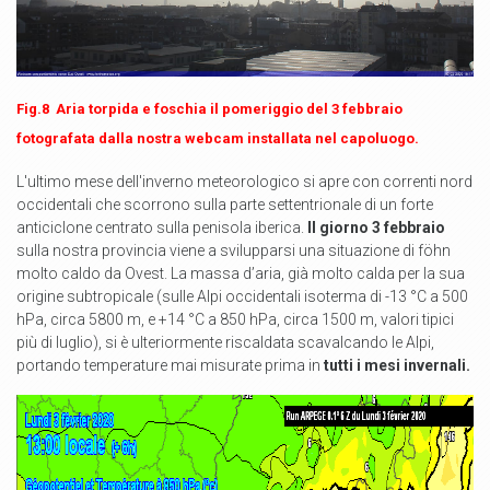
Fig.8 Aria torpida e foschia il pomeriggio del 3 febbraio
fotografata dalla nostra webcam installata nel capoluogo.
L'ultimo mese dell'inverno meteorologico si apre con correnti nord
occidentali che scorrono sulla parte settentrionale di un forte
anticiclone centrato sulla penisola iberica.
Il giorno 3 febbraio
sulla nostra provincia viene a svilupparsi una situazione di föhn
molto caldo da Ovest. La massa d’aria, già molto calda per la sua
origine subtropicale (sulle Alpi occidentali isoterma di -13 °C a 500
hPa, circa 5800 m, e +14 °C a 850 hPa, circa 1500 m, valori tipici
più di luglio), si è ulteriormente riscaldata scavalcando le Alpi,
portando temperature mai misurate prima in
tutti i mesi invernali.