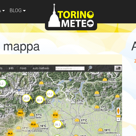
A
BLOG
a mappa