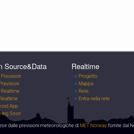
n Source&Data
Realtime
 Previsioni
Progetto
Previsioni
Mappa
 Realtime
Rete
Realtime
Entra nella rete
roid App
ming Soon
se dalle previsioni meteorologiche di
MET Norway
fornite dal N