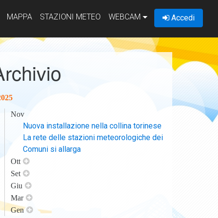
MAPPA
STAZIONI METEO
WEBCAM
Accedi
Archivio
2025
Nov
Nuova installazione nella collina torinese
La rete delle stazioni meteorologiche dei
Comuni si allarga
Ott
Set
Giu
Mar
Gen