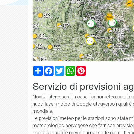
Condividi
Facebook
Twitter
WhatsApp
Pinterest
Servizio di previsioni a
Novità interessanti in casa Torinometeo.org, la 
nuovi layer meteo di Google attraverso i quali è
mondiale.
Le previsioni meteo per le stazioni sono state migl
meteorologico norvegese che fornisce previsioni 
così disponibili le previsioni per sette giorni. Il