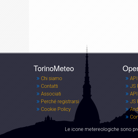
TorinoMeteo
Ope
Chi siamo
API
Contatti
JS 
Associati
API
Perché registrarsi
JS 
Cookie Policy
And
Co
Le icone metereologiche sono pre