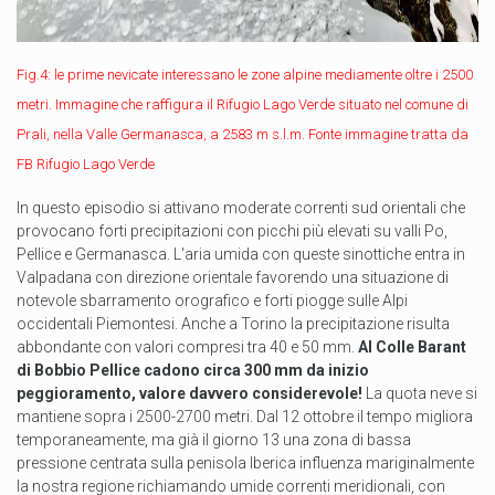
Fig.4: le prime nevicate interessano le zone alpine mediamente oltre i 2500
metri. Immagine che raffigura il Rifugio Lago Verde situato nel comune di
Prali, nella Valle Germanasca, a 2583 m s.l.m. Fonte immagine tratta da
FB Rifugio Lago Verde
In questo episodio si attivano moderate correnti sud orientali che
provocano forti precipitazioni con picchi più elevati su valli Po,
Pellice e Germanasca. L'aria umida con queste sinottiche entra in
Valpadana con direzione orientale favorendo una situazione di
notevole sbarramento orografico e forti piogge sulle Alpi
occidentali Piemontesi. Anche a Torino la precipitazione risulta
abbondante con valori compresi tra 40 e 50 mm.
Al Colle Barant
di Bobbio Pellice cadono circa 300 mm da inizio
peggioramento, valore davvero considerevole!
La quota neve si
mantiene sopra i 2500-2700 metri. Dal 12 ottobre il tempo migliora
temporaneamente, ma già il giorno 13 una zona di bassa
pressione centrata sulla penisola Iberica influenza mariginalmente
la nostra regione richiamando umide correnti meridionali, con