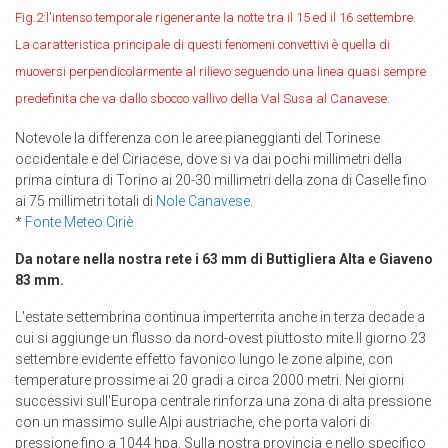
Fig.2:l'intenso temporale rigenerante la notte tra il 15 ed il 16 settembre.
La caratteristica principale di questi fenomeni convettivi è quella di
muoversi perpendicolarmente al rilievo seguendo una linea quasi sempre
predefinita che va dallo sbocco vallivo della Val Susa al Canavese.
Notevole la differenza con le aree pianeggianti del Torinese
occidentale e del Ciriacese, dove si va dai pochi millimetri della
prima cintura di Torino ai 20-30 millimetri della zona di Caselle fino
ai 75 millimetri totali di
Nole Canavese
.
*
Fonte Meteo Ciriè
Da notare nella nostra rete i 63 mm di Buttigliera Alta e Giaveno
83 mm.
L'estate settembrina continua imperterrita anche in terza decade a
cui si aggiunge un flusso da nord-ovest piuttosto mite.Il giorno 23
settembre evidente effetto favonico lungo le zone alpine, con
temperature prossime ai 20 gradi a circa 2000 metri. Nei giorni
successivi sull'Europa centrale rinforza una zona di alta pressione
con un massimo sulle Alpi austriache, che porta valori di
pressione fino a 1044 hpa. Sulla nostra provincia e nello specifico