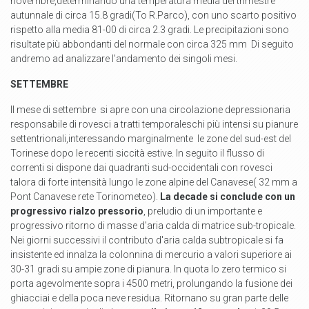
novembre,determinando una temperatura media del trimestre
autunnale di circa 15.8 gradi(To R.Parco), con uno scarto positivo
rispetto alla media 81-00 di circa 2.3 gradi. Le precipitazioni sono
risultate più abbondanti del normale con circa 325 mm Di seguito
andremo ad analizzare l'andamento dei singoli mesi.
SETTEMBRE
Il mese di settembre si apre con una circolazione depressionaria
responsabile di rovesci a tratti temporaleschi più intensi su pianure
settentrionali,interessando marginalmente
le zone del sud-est del
Torinese dopo le recenti siccità estive. In seguito il flusso di
correnti
si dispone dai quadranti sud-occidentali
con rovesci
talora di forte intensità lungo le zone alpine del Canavese( 32 mm a
Pont Canavese rete Torinometeo).
La decade si conclude con un
progressivo rialzo pressorio
, preludio di un importante e
progressivo ritorno di masse d'aria calda di matrice sub-tropicale.
Nei giorni successivi
il contributo d'aria calda subtropicale si fa
insistente ed innalza la colonnina di mercurio a valori superiore ai
30-31 gradi su ampie zone di pianura. In quota lo zero termico si
porta agevolmente sopra i 4500 metri, prolungando la fusione dei
ghiacciai e della poca neve residua. Ritornano su gran parte delle