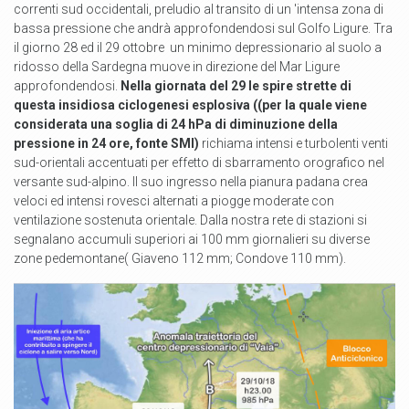
correnti sud occidentali, preludio al transito di un
'intensa zona di
bassa pressione che andrà approfondendosi sul Golfo Ligure. Tra
il giorno 28 ed il 29 ottobre
un minimo depressionario al suolo a
ridosso della Sardegna muove in direzione del Mar Ligure
approfondendosi.
Nella giornata del 29 le spire strette di
questa insidiosa ciclogenesi esplosiva ((per la quale viene
considerata una soglia di 24 hPa di diminuzione della
pressione in 24 ore, fonte SMI)
richiama intensi e turbolenti venti
sud-orientali accentuati per ef
fetto di sbarramento orografico nel
versante sud-alpino. Il suo ingresso nella pianura padana crea
veloci ed intensi rovesci alternati a piogge moderate con
ventilazione sostenuta orientale. Dalla nostra rete di stazioni si
segnalano accumuli superiori ai 100 mm giornalieri su diverse
zone pedemontane( Giaveno 112 mm; Condove 110 mm).