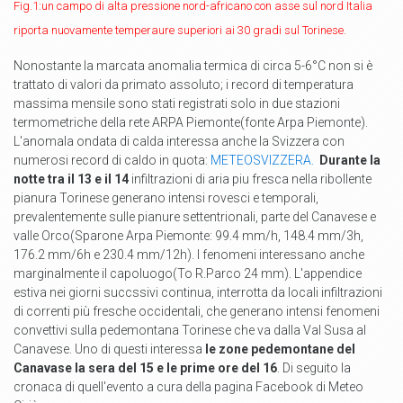
Fig.1:un campo di alta pressione nord-africano con asse sul nord Italia
riporta nuovamente temperaure superiori ai 30 gradi sul Torinese.
Nonostante la marcata anomalia termica di circa 5-6°C non si è
trattato di valori da primato assoluto; i record di temperatura
massima mensile sono stati registrati solo in due stazioni
termometriche della rete ARPA Piemonte(fonte Arpa Piemonte).
L'anomala ondata di calda interessa anche la Svizzera con
numerosi record di caldo in quota:
METEOSVIZZERA.
Durante la
notte tra il 13 e il 14
infiltrazioni di aria piu fresca nella ribollente
pianura Torinese generano intensi rovesci e temporali,
prevalentemente sulle pianure settentrionali, parte del Canavese e
valle Orco(Sparone Arpa Piemonte: 99.4 mm/h, 148.4 mm/3h,
176.2 mm/6h e 230.4 mm/12h). I fenomeni interessano anche
marginalmente il capoluogo(To R.Parco 24 mm). L'appendice
estiva nei giorni succssivi continua, interrotta da locali infiltrazioni
di correnti più fresche occidentali, che generano intensi fenomeni
convettivi sulla pedemontana Torinese che va dalla Val Susa al
Canavese. Uno di questi interessa
le zone pedemontane del
Canavase la sera del 15 e le prime ore del 16
. Di seguito la
cronaca di quell'evento a cura della pagina Facebook di Meteo