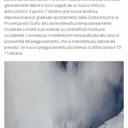
generalmente deboli e sono seguiti da un nuovo rinforzo
anticiclonico. Il giorno 7 ottobre una nuova struttura
depressionaria in graduale spostamento dalla Costa Azzurra, la
Provenza ed il Golfo del Leone intensifica temporaneamente
moderate correnti sud orientali su contrafforti montuosi
occidentali. L'incertezza modellistiche resta piuttosta alto sino in
prossimità del peggioramento, che si manifesta più debole del
previsto. Un nuovo peggioramento più intenso si affaccia tra il 10-
11ottobre.