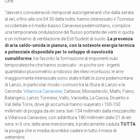
Ciriè:
"davvero considerevoli i temporali autorigeneranti che dalla serata
di ieri, e fino alle ore 04:30 della notte, hanno interessato il Torinese
occidentale e il medio-basso Canavese pedemontano, complice
una temporanea ondulazione del flusso portante dei venti in quota
e un richiamo di ventilazione da Est/Sudest al suo
lo.
La presenza
di aria caldo-umida in pianura, con la notevole energia termica
e potenziale disponibile per lo sviluppo di nuvolosità
cumuliforme
, ha favorito la formazione di imponenti nubi
temporalesche che hanno scaricato - in poche ore - ingenti
quantitativi pluviometrici a ridosso dei rilievi montuosi;
le arre
maggior
mente interessate sono state infatti le zone pedemontane
di Lanzo, in particolar modo i comuni tra la Stura di Lanzo e la
Ceronda:
Villanova Canavese
, Cafasse, Monasterolo, Mathi, Fiano,
Balangero, Lanzo Torinese, Vallo, Varisella, La Cassa, Druento e
Val della Torre, dove gli accumuli hanno superato i 100-150
millimetri di pioggia da ieri sera: ben 134 millimetri dalla mezzanotte
a Villanova Canavese, con addirittura 180 millimetri dalle 21 di ieri
sera: in 6 ore, delle aree menzionate, è praticamente caduta
TUTTA
la pioggia che in media dovrebbe cadere in tutto il mese di
settembre.