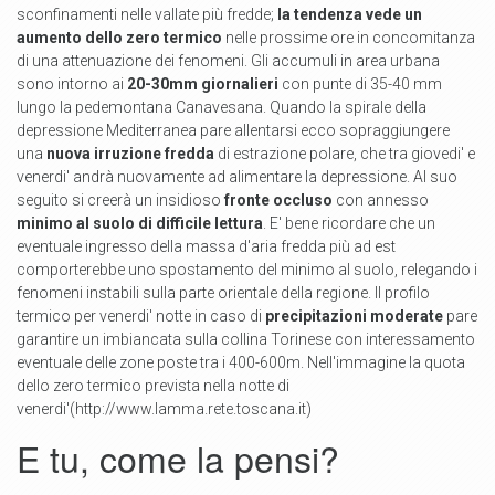
sconfinamenti nelle vallate più fredde;
la tendenza vede un
aumento dello zero termico
nelle prossime ore in concomitanza
di una attenuazione dei fenomeni. Gli accumuli in area urbana
sono intorno ai
20-30mm giornalieri
con punte di 35-40 mm
lungo la pedemontana Canavesana. Quando la spirale della
depressione Mediterranea pare allentarsi ecco sopraggiungere
una
nuova irruzione fredda
di estrazione polare, che tra giovedi' e
venerdi' andrà nuovamente ad alimentare la depressione. Al suo
seguito si creerà un insidioso
fronte occluso
con annesso
minimo al suolo di difficile lettura
. E' bene ricordare che un
eventuale ingresso della massa d'aria fredda più ad est
comporterebbe uno spostamento del minimo al suolo, relegando i
fenomeni instabili sulla parte orientale della regione. Il profilo
termico per venerdi' notte in caso di
precipitazioni moderate
pare
garantire un imbiancata sulla collina Torinese con interessamento
eventuale delle zone poste tra i 400-600m. Nell'immagine la quota
dello zero termico prevista nella notte di
venerdi'(http://www.lamma.rete.toscana.it)
E tu, come la pensi?