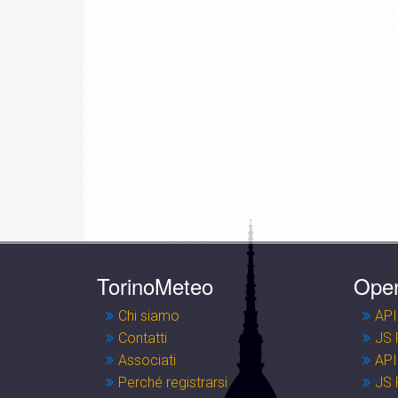
TorinoMeteo
Ope
Chi siamo
API
Contatti
JS 
Associati
API
Perché registrarsi
JS 