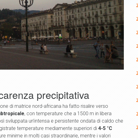
carenza precipitativa
lone di matrice nord-africana ha fatto risalire verso
ubtropicale
, con temperature che a 1500 m in libera
così sviluppata un’intensa e persistente ondata di caldo che
egistrate temperature mediamente superiori di
4-5 °C
re minime in molti casi straordinarie, mentre i valori