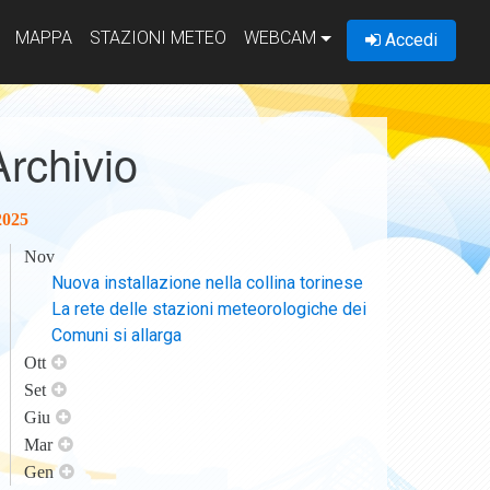
MAPPA
STAZIONI METEO
WEBCAM
Accedi
Archivio
2025
Nov
Nuova installazione nella collina torinese
La rete delle stazioni meteorologiche dei
Comuni si allarga
Ott
Set
Giu
Mar
Gen