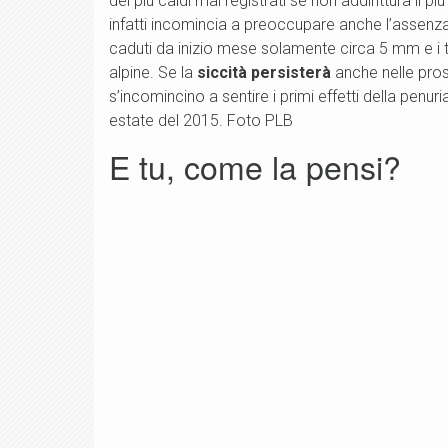
dei più caldi mai registrati se non addirittura il
infatti incomincia a preoccupare anche l’assenza
caduti da inizio mese solamente circa 5 mm e i t
alpine. Se la
siccità persisterà
anche nelle pros
s’incomincino a sentire i primi effetti della penu
estate del 2015. Foto PLB
E tu, come la pensi?