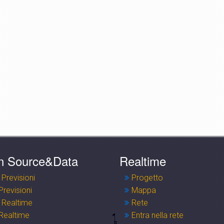
n Source&Data
Realtime
 Previsioni
Progetto
Previsioni
Mappa
 Realtime
Rete
Realtime
Entra nella rete