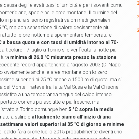
 causa degli elevati tassi di umidità e per i soventi cumuli
pomeridiane, specie nelle aree montane. Il culmine del
o in pianura si sono registrati valori medi giornalieri
35 °C, ma con sensazione di calore decisamente più
prattutto le ore notturne a sperimentare temperature
C a bassa quota e con tassi di umidità intorno al 70-
ticolare il 7 luglio a Torino si è verificata la notte più
atura
minima di 26.8 °C misurata presso la stazione
precedente record appartenente all’agosto 2003 (Di Napoli
sato ovviamente anche le aree montane con lo zero
sime superiori ai 25 °C anche a 1500 m di quota, ma si
ta del Monte Fraiteve tra l’alta Val Susa e la Val Chisone
assistito a una temporanea tregua del caldo intenso,
a portato correnti più asciutte e più fresche, ma
gistrato a Torino comunque ben
5 °C sopra la media
nate a salire e
attualmente siamo all’inizio di una
settimana valori superiori ai 35 °C di giorno e minime
el caldo farà sì che luglio 2015 probabilmente diventi uno