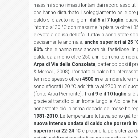
massimi sono rimasti lontani dai record assoluti a
che hanno disturbato il soleggiamento nelle ore 
caldo si è avuto nei giorni
dal 5 al 7 luglio
, quand
intorno ai 30 °C con massime in pianura oltre i 
elevata a causa dell’afa. Tuttavia sono state so
decisamente anomale,
anche superiori ai 25 °
80%
che le hanno rese ancora più fastidiose. In par
calda da almeno oltre 250 anni con una temper
Arpa di Via della Consolata
, battendo così il 
& Mercalli, 2008). L’ondata di caldo ha interes
termico spesso oltre i
4500 m
e temperature mas
sono sfiorati i 20 °C addirittura ai 2700 m di quo
(fonte Arpa Piemonte). Tra il
9 e il 10 luglio
si è 
grazie al transito di un fronte lungo le Alpi che h
nonostante ciò la prima decade del mese ha re
1981-2010
. Le temperature tuttavia sono già tor
nuova intensa ondata di caldo che porterà in 
superiori ai 22-24 °C
e proprio la persistenza d