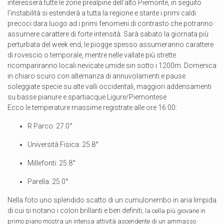
interesserà tutte le zone prealpine dell'alto Piemonte, in seguito
l'instabilità si estenderà a tutta la regione e stante i primi caldi
precoci dara luogo ad i primi fenomeni di contrasto che potranno
assumere carattere di forte intensità. Sarà sabato la giornata più
perturbata del week end, le piogge spesso assumeranno carattere
di rovescio o temporale, mentre nelle vallate più strette
ricompariranno locali nevicate umide sin sotto i 1200m. Domenica
in chiaro scuro con alternanza di annuvolamenti e pause
soleggiate specie su alte valli occidentali, maggiori addensamenti
su basse pianure e spartiacque Ligure/Piemontese
Ecco le temperature massime registrate alle ore 16:00:
R Parco: 27.0°
Università Fisica: 25.8°
Millefonti: 25.8°
Parella: 25.0°
Nella foto uno splendido scatto di un cumulonembo in aria limpida
di cui si notano i colori brillanti e ben definiti
, la cella più giovane in
primo piano mostra un intensa attività ascendente di un ammasso