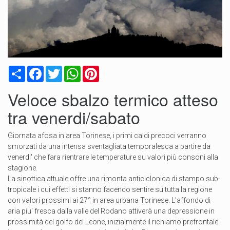
Condividi
Facebook
Twitter
WhatsApp
Pinterest
Veloce sbalzo termico atteso
tra venerdi/sabato
Giornata afosa in area Torinese, i primi caldi precoci verranno
smorzati da una intensa sventagliata temporalesca a partire da
venerdi' che fara rientrare le temperature su valori più consoni alla
stagione.
La sinottica attuale offre una rimonta anticiclonica di stampo sub-
tropicale i cui effetti si stanno facendo sentire su tutta la regione
con valori prossimi ai 27° in area urbana Torinese. L'affondo di
aria piu' fresca dalla valle del Rodano attiverà una depressione in
prossimità del golfo del Leone, inizialmente il richiamo prefrontale