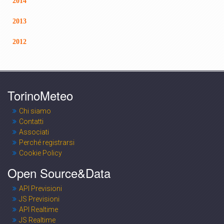
2014
2013
2012
TorinoMeteo
Chi siamo
Contatti
Associati
Perché registrarsi
Cookie Policy
Open Source&Data
API Previsioni
JS Previsioni
API Realtime
JS Realtime