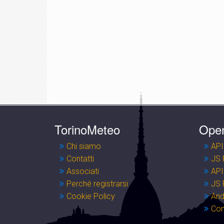
TorinoMeteo
Ope
Chi siamo
API
Contatti
JS 
Associati
API
Perché registrarsi
JS 
Cookie Policy
And
Co