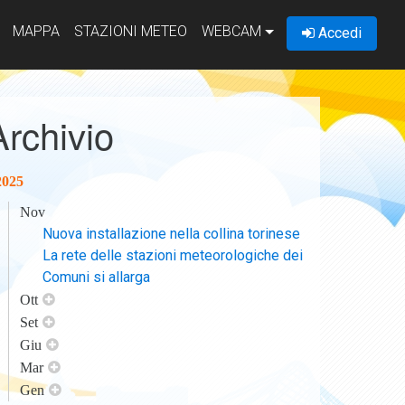
MAPPA
STAZIONI METEO
WEBCAM
Accedi
Archivio
2025
Nov
Nuova installazione nella collina torinese
La rete delle stazioni meteorologiche dei
Comuni si allarga
Ott
Set
Giu
Mar
Gen