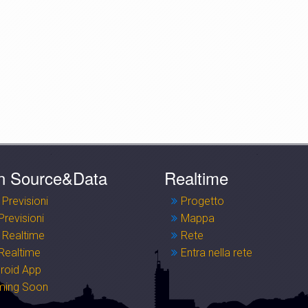
n Source&Data
Realtime
 Previsioni
Progetto
Previsioni
Mappa
 Realtime
Rete
Realtime
Entra nella rete
roid App
ming Soon