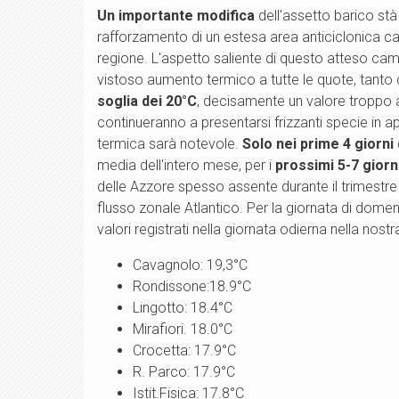
Un importante modifica
dell'assetto barico stà 
rafforzamento di un estesa area anticiclonica cara
regione. L'aspetto saliente di questo atteso cam
vistoso aumento termico a tutte le quote, tanto che
soglia dei 20°C
, decisamente un valore troppo 
continueranno a presentarsi frizzanti specie in a
termica sarà notevole.
Solo nei prime 4 giorni
media dell'intero mese, per i
prossimi 5-7 giorn
delle Azzore spesso assente durante il trimestre 
flusso zonale Atlantico. Per la giornata di dom
valori registrati nella giornata odierna nella nostr
Cavagnolo: 19,3°C
Rondissone:18.9°C
Lingotto: 18.4°C
Mirafiori. 18.0°C
Crocetta: 17.9°C
R. Parco: 17.9°C
Istit.Fisica: 17.8°C