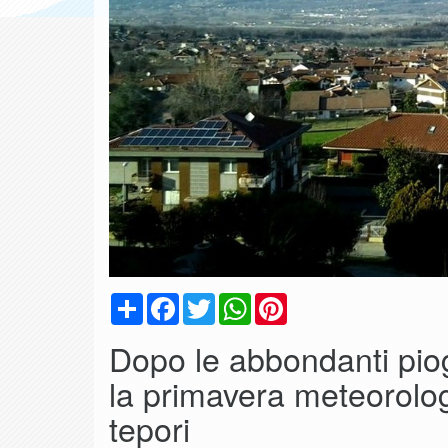
Condividi
Facebook
Twitter
WhatsApp
Pinterest
Dopo le abbondanti piog
la primavera meteorolog
tepori