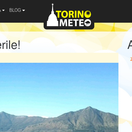
A
BLOG
ile!