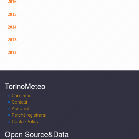
2016
2015
2014
2013
2012
TorinoMeteo
Chi siamo
Contatti
Associati
Perché registrarsi
Cookie Policy
Open Source&Data