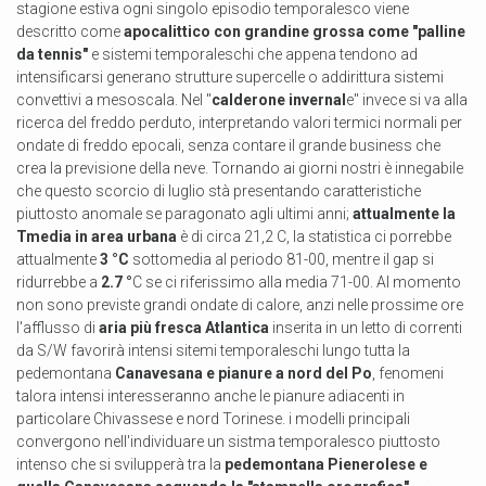
stagione estiva ogni singolo episodio temporalesco viene
descritto come
apocalittico con grandine grossa come "palline
da tennis"
e sistemi temporaleschi che appena tendono ad
intensificarsi generano strutture supercelle o addirittura sistemi
convettivi a mesoscala. Nel "
calderone invernal
e" invece si va alla
ricerca del freddo perduto, interpretando valori termici normali per
ondate di freddo epocali, senza contare il grande business che
crea la previsione della neve. Tornando ai giorni nostri è innegabile
che questo scorcio di luglio stà presentando caratteristiche
piuttosto anomale se paragonato agli ultimi anni;
attualmente la
Tmedia in area urbana
è di circa 21,2 C, la statistica ci porrebbe
attualmente
3 °C
sottomedia al periodo 81-00, mentre il gap si
ridurrebbe a
2.7 °
C se ci riferissimo alla media 71-00. Al momento
non sono previste grandi ondate di calore, anzi nelle prossime ore
l'afflusso di
aria più fresca Atlantica
inserita in un letto di correnti
da S/W favorirà intensi sitemi temporaleschi lungo tutta la
pedemontana
Canavesana e pianure a nord del Po
, fenomeni
talora intensi interesseranno anche le pianure adiacenti in
particolare Chivassese e nord Torinese. i modelli principali
convergono nell'individuare un sistma temporalesco piuttosto
intenso che si svilupperà tra la
pedemontana Pienerolese e