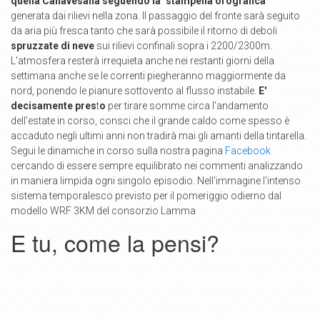
quella Canavesana seguendo la "stampella orografica"
generata dai rilievi nella zona. Il passaggio del fronte sarà seguito
da aria più fresca tanto che sarà possibile il ritorno di deboli
spruzzate di neve
sui rilievi confinali sopra i 2200/2300m.
L'atmosfera resterà irrequieta anche nei restanti giorni della
settimana anche se le correnti piegheranno maggiormente da
nord, ponendo le pianure sottovento al flusso instabile.
E'
decisamente pres
t
o
per tirare somme circa l'andamento
dell'estate in corso, consci che il grande caldo come spesso è
accaduto negli ultimi anni non tradirà mai gli amanti della tintarella.
Segui le dinamiche in corso sulla nostra pagina
Facebook
cercando di essere sempre equilibrato nei commenti analizzando
in maniera limpida ogni singolo episodio. Nell'immagine l'intenso
sistema temporalesco previsto per il pomeriggio odierno dal
modello WRF 3KM del consorzio Lamma
E tu, come la pensi?