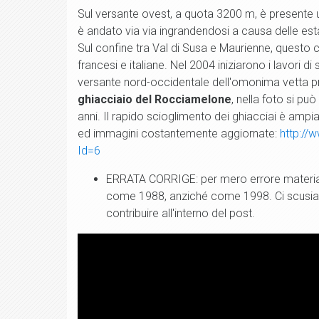
Sul versante ovest, a quota 3200 m, è presente u
è andato via via ingrandendosi a causa delle est
Sul confine tra Val di Susa e Maurienne, questo 
francesi e italiane. Nel 2004 iniziarono i lavori 
versante nord-occidentale dell'omonima vetta 
ghiacciaio del Rocciamelone
, nella foto si pu
anni. Il rapido scioglimento dei ghiacciai è ampi
ed immagini costantemente aggiornate:
http://
Id=6
ERRATA CORRIGE: per mero errore materiale 
come 1988, anziché come 1998. Ci scusiamo 
contribuire all'interno del post.