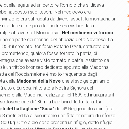
quella legata ad un certo re Romolo che si diceva
ebbe nascosto i suoi tesori. Nel medioevo era
onvinzione era suffragata da diversi aspetti:la montagna si
a delle cime più alte; inoltre era visibile dalla
ralpe attraverso il Moncenisio.
Nel medioevo vi furono
uno da parte dei monaci dell'abbazia della Novalesa. La
358: il crociato Bonifacio Rotario D'Asti, catturato dai
, promettendo, qualora fosse tornato in patria, di
ntagna che avesse visto tornato in patria. Assistito da
n sè un trittico bronzeo dedicato appunto alla Madonna,
vetta del Rocciamelone è molto frequentata dagli
sta della
Madonna della Neve
che si svolge ogni anno il
ù alto d'Europa, intitolato a Nostra Signora del
empre alla Madonna, realizzata nel 1899 ed inaugurata il
ottoscrizione di 130mila bambini di tutta Italia.
La
arti del battaglione "Susa"
del 4º Reggimento alpini (era
a 3 metri ed ha al suo interno una fitta armatura di rinforzo
00 kg. Oltre a ciò sono presenti un rifugio, detto rifugio