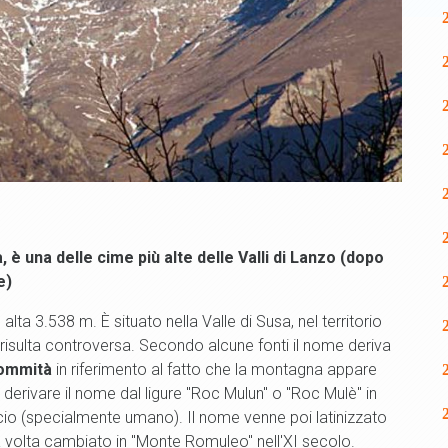
a, è una delle cime più alte delle Valli di Lanzo (dopo
e)
ta 3.538 m. È situato nella Valle di Susa, nel territorio
isulta controversa. Secondo alcune fonti il nome deriva
sommità
in riferimento al fatto che la montagna appare
a derivare il nome dal ligure "Roc Mulun" o "Roc Mulè" in
icio (specialmente umano). Il nome venne poi latinizzato
 volta cambiato in "Monte Romuleo" nell'XI secolo.