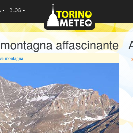
A
BLOG
montagna affascinante
ve
montagna