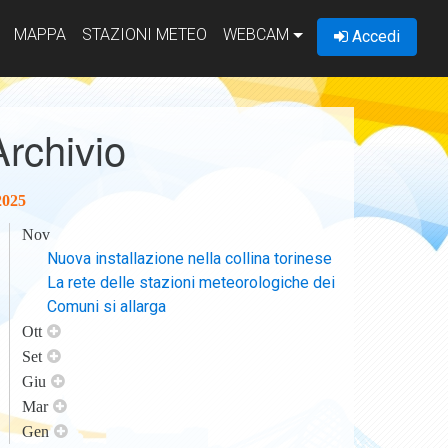
MAPPA
STAZIONI METEO
WEBCAM
Accedi
Archivio
2025
Nov
Nuova installazione nella collina torinese
La rete delle stazioni meteorologiche dei
Comuni si allarga
Ott
Set
Giu
Mar
Gen