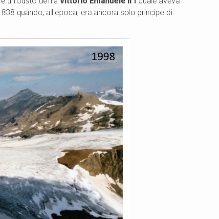
 e un busto del re
Vittorio Emanuele II
il quale aveva
1838 quando, all'epoca, era ancora solo principe di