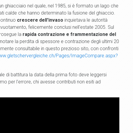
n ghiacciaio nel quale, nel 1985, si è formato un lago che
ati calde che hanno determinato la fusione del ghiaccio.
continuo
crescere dell'invaso
inquietava le autorità
di svuotamento, felicemente conclusi nell'estate 2005. Sul
prosegue la
rapida contrazione e frammentazione del
ò notare la perdita di spessore e contrazione degli ultimi 20
amente consultabile in questo prezioso sito, con confronti
www.gletschervergleiche.ch/Pages/ImageCompare.aspx?
di battitura la data della prima foto deve leggersi
per l'errore, chi avesse contributi non esiti ad