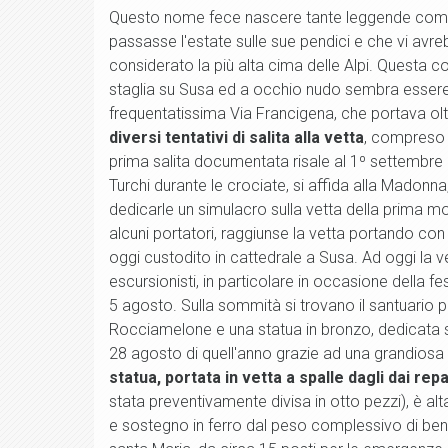
Questo nome fece nascere tante leggende come 
passasse l'estate sulle sue pendici e che vi avr
considerato la più alta cima delle Alpi. Questa c
staglia su Susa ed a occhio nudo sembra essere un
frequentatissima Via Francigena, che portava olt
diversi tentativi di salita alla vetta
, compreso 
prima salita documentata risale al 1º settembre 1
Turchi durante le crociate, si affida alla Madonna
dedicarle un simulacro sulla vetta della prima mo
alcuni portatori, raggiunse la vetta portando co
oggi custodito in cattedrale a Susa. Ad oggi la 
escursionisti, in particolare in occasione della fe
5 agosto. Sulla sommità si trovano il santuario pi
Rocciamelone e una statua in bronzo, dedicata s
28 agosto di quell'anno grazie ad una grandiosa s
statua, portata in vetta a spalle dagli dai rep
stata preventivamente divisa in otto pezzi), è alt
e sostegno in ferro dal peso complessivo di ben 8