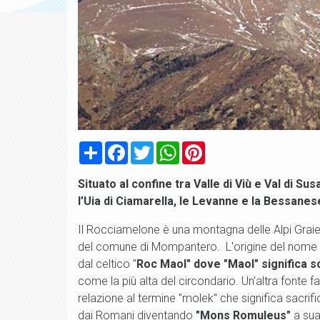
Condividi
Facebook
Twitter
WhatsApp
Pinterest
Situato al confine tra Valle di Viù e Val di Sus
l’Uia di Ciamarella, le Levanne e la Bessanes
Il Rocciamelone è una montagna delle Alpi Graie al
del comune di Mompantero. L'origine del nome r
dal celtico "
Roc Maol" dove "Maol" significa 
come la più alta del circondario. Un'altra fonte f
relazione al termine "molek" che significa sacrif
dai Romani diventando
"Mons Romuleus"
a sua