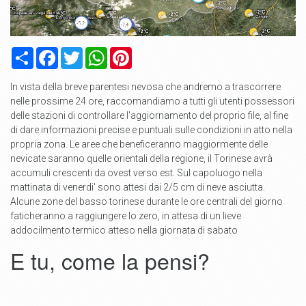
Condividi
Facebook
Twitter
WhatsApp
Pinterest
In vista della breve parentesi nevosa che andremo a trascorrere
nelle prossime 24 ore, raccomandiamo a tutti gli utenti possessori
delle stazioni di controllare l'aggiornamento del proprio file, al fine
di dare informazioni precise e puntuali sulle condizioni in atto nella
propria zona. Le aree che beneficeranno maggiormente delle
nevicate saranno quelle orientali della regione, il Torinese avrà
accumuli crescenti da ovest verso est. Sul capoluogo nella
mattinata di venerdi' sono attesi dai 2/5 cm di neve asciutta.
Alcune zone del basso torinese durante le ore centrali del giorno
faticheranno a raggiungere lo zero, in attesa di un lieve
addocilmento termico atteso nella giornata di sabato
E tu, come la pensi?