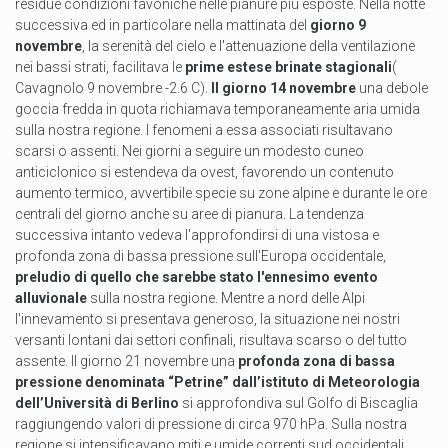
residue condizioni favoniche nelle pianure più esposte. Nella notte
successiva ed in particolare nella mattinata del
giorno 9
novembre
, la serenità del cielo e l'attenuazione della ventilazione
nei bassi strati, facilitava le
prime estese brinate stagionali
(
Cavagnolo 9 novembre -2.6 C).
Il giorno 14 novembre
una debole
goccia fredda in quota richiamava temporaneamente aria umida
sulla nostra regione. I fenomeni a essa associati risultavano
scarsi o assenti. Nei giorni a seguire un modesto cuneo
anticiclonico si estendeva da ovest, favorendo un contenuto
aumento termico, avvertibile specie su zone alpine e durante le ore
centrali del giorno anche su aree di pianura. La tendenza
successiva intanto vedeva l'approfondirsi di una vistosa e
profonda zona di bassa pressione sull'Europa occidentale,
preludio di quello che sarebbe stato l'ennesimo evento
alluvionale
sulla nostra regione. Mentre a nord delle Alpi
l'innevamento si presentava generoso, la situazione nei nostri
versanti lontani dai settori confinali, risultava scarso o del tutto
assente. Il giorno 21 novembre una
profonda zona di bassa
pressione denominata “Petrine” dall’istituto di Meteorologia
dell’Università di Berlino
si approfondiva sul Golfo di Biscaglia
raggiungendo valori di pressione di circa 970 hPa. Sulla nostra
regione si intensificavano miti e umide correnti sud occidentali,