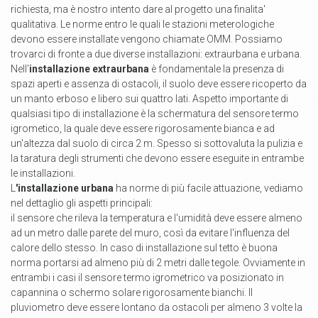
richiesta, ma è nostro intento dare al progetto una finalita'
qualitativa. Le norme entro le quali le stazioni meterologiche
devono essere installate vengono chiamate OMM. Possiamo
trovarci di fronte a due diverse installazioni: extraurbana e urbana.
Nell'
installazione extraurbana
è fondamentale la presenza di
spazi aperti e assenza di ostacoli, il suolo deve essere ricoperto da
un manto erboso e libero sui quattro lati. Aspetto importante di
qualsiasi tipo di installazione è la schermatura del sensore termo
igrometico, la quale deve essere rigorosamente bianca e ad
un'altezza dal suolo di circa 2 m. Spesso si sottovaluta la pulizia e
la taratura degli strumenti che devono essere eseguite in entrambe
le installazioni.
L
'installazione urbana
ha norme di più facile attuazione, vediamo
nel dettaglio gli aspetti principali:
il sensore che rileva la temperatura e l'umidità deve essere almeno
ad un metro dalle parete del muro, così da evitare l'influenza del
calore dello stesso. In caso di installazione sul tetto è buona
norma portarsi ad almeno più di 2 metri dalle tegole. Ovviamente in
entrambi i casi il sensore termo igrometrico va posizionato in
capannina o schermo solare rigorosamente bianchi. Il
pluviometro deve essere lontano da ostacoli per almeno 3 volte la