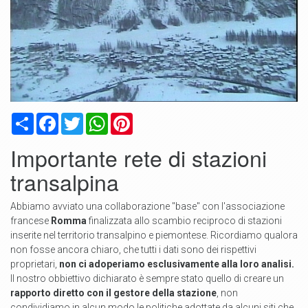
Condividi
Facebook
Twitter
WhatsApp
Pinterest
Importante rete di stazioni
transalpina
Abbiamo avviato una collaborazione "base" con l'associazione
francese
Romma
finalizzata allo scambio reciproco di stazioni
inserite nel territorio transalpino e piemontese. Ricordiamo qualora
non fosse ancora chiaro, che tutti i dati sono dei rispettivi
proprietari,
non ci adoperiamo esclusivamente alla loro analisi.
Il nostro obbiettivo dichiarato è sempre stato quello di creare un
rapporto diretto con il gestore della stazione
, non
condividiamo in alcun modo le politiche adottate da alcuni siti che