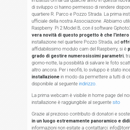
imbattuti ormai da qualche anno in questa nuova ri
di sviluppo ci hanno permesso di rendere disponi
quartiere R. Parco e Pozzo Strada. La prima insta
ufficiale della nostra Associazione. Abbiamo ut
Raspberry Pi 2 Model B, con il software Gphoto2
vera novità di questo progetto è che l'intero 
installazione nel quartiere Pozzo Strada, ad
offr
affidabilissimo modulo cam del Raspberry, si è
p
grado di gestire numerosissimi parametri
, t
giorno-notte, la possibilità di salvare le foto sc
altro ancora. Per i neofiti, lo sviluppo è stato inc
installazione
in modo da permettere a tutti di 
disponibile al seguente
indirizzo.
La prima webcam è visibile in home page del no
installazione è raggiungibile al seguente
sito
Grazie al prezioso contributo di donatori e sosten
in un luogo estremamente panoramico e didi
informazioni non esitate a contattarci: info@to