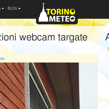
A
BLOG
zioni webcam targate
tto