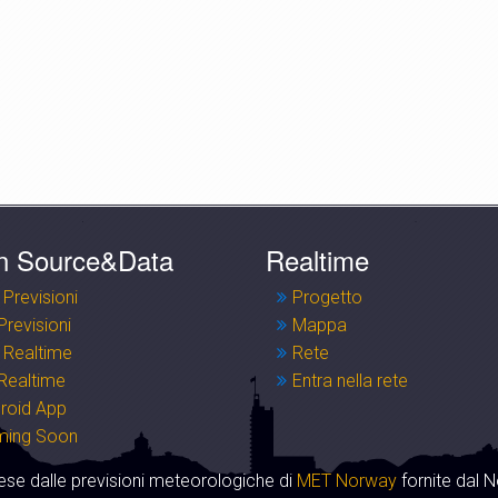
n Source&Data
Realtime
 Previsioni
Progetto
Previsioni
Mappa
 Realtime
Rete
Realtime
Entra nella rete
roid App
ming Soon
se dalle previsioni meteorologiche di
MET Norway
fornite dal N