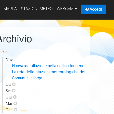
MAPPA
STAZIONI METEO
WEBCAM
Accedi
Archivio
2025
Nov
Nuova installazione nella collina torinese
La rete delle stazioni meteorologiche dei
Comuni si allarga
Ott
Set
Giu
Mar
Gen