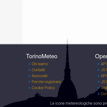
TorinoMeteo
Ope
Chi siamo
API
Contatti
JS 
Associati
API
Perché registrarsi
JS 
Cookie Policy
And
Co
Le icone metereologiche sono pre