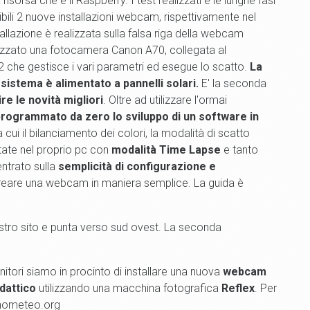
sorsa che è il Raspberry. I test realizzati e le lunghe fasi
bili 2 nuove installazioni webcam, rispettivamente nel
llazione è realizzata sulla falsa riga della webcam
ilizzato una fotocamera Canon A70, collegata al
 che gestisce i vari parametri ed esegue lo scatto.
La
sistema è alimentato a pannelli solari.
E' la seconda
ire le novità migliori
. Oltre ad utilizzare l'ormai
rogrammato da zero lo sviluppo di un software in
ra cui il bilanciamento dei colori, la modalità di scatto
attate nel proprio pc con
modalità Time Lapse
e tanto
entrato sulla
semplicità di configurazione e
creare una webcam in maniera semplice. La guida è
stro sito e punta verso sud ovest. La seconda
itori siamo in procinto di installare una nuova
webcam
dattico
utilizzando una macchina fotografica
Reflex
. Per
rinometeo.org