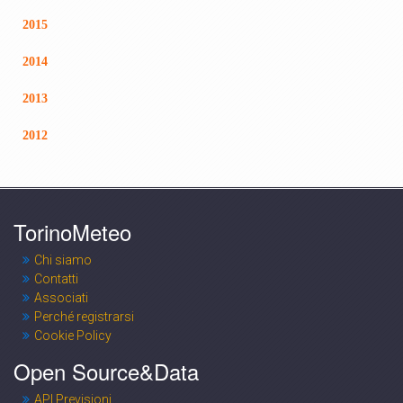
2015
2014
2013
2012
TorinoMeteo
Chi siamo
Contatti
Associati
Perché registrarsi
Cookie Policy
Open Source&Data
API Previsioni