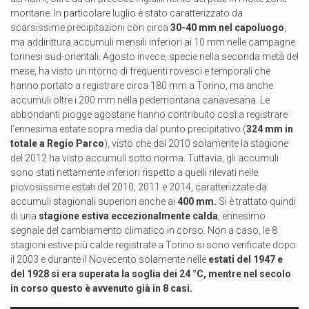
montane. In particolare luglio è stato caratterizzato da
scarsissime precipitazioni con circa
30-40 mm nel capoluogo
,
ma addirittura accumuli mensili inferiori ai 10 mm nelle campagne
torinesi sud-orientali. Agosto invece, specie nella seconda metà del
mese, ha visto un ritorno di frequenti rovesci e temporali che
hanno portato a registrare circa 180 mm a Torino, ma anche
accumuli oltre i 200 mm nella pedemontana canavesana. Le
abbondanti piogge agostane hanno contribuito così a registrare
l’ennesima estate sopra media dal punto precipitativo (
324 mm in
totale a Regio Parco
), visto che dal 2010 solamente la stagione
del 2012 ha visto accumuli sotto norma. Tuttavia, gli accumuli
sono stati nettamente inferiori rispetto a quelli rilevati nelle
piovosissime estati del 2010, 2011 e 2014, caratterizzate da
accumuli stagionali superiori anche ai
400 mm.
Si è trattato quindi
di una
stagione estiva eccezionalmente calda
, ennesimo
segnale del cambiamento climatico in corso. Non a caso, le 8
stagioni estive più calde registrate a Torino si sono verificate dopo
il 2003 e durante il Novecento solamente nelle
estati del 1947 e
del 1928 si era superata la soglia dei 24 °C, mentre nel secolo
in corso questo è avvenuto già in 8 casi.