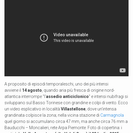
A proposito di episodi temporaleschi, uno dei più intensi
avviene il
14 agosto
, quando aria più fresca di origine nord-
atlantica interrompe "l'
assedio anticiclonico
" e intensi nubifragi si
sviluppano sul Basso Torinese con grandine e colpi di vento. Ecco
un video esplicativo in località
Villastellone
, dove
un'intensa
grandinata colpisce la zona; nella vicina stazione di
Carmagnola
quel giorno si accumulano circa 47 mm, ma anche circa 76 mm a
Bauducchi – Moncalieri, rete Arpa Piemonte. Foto di copertina: i