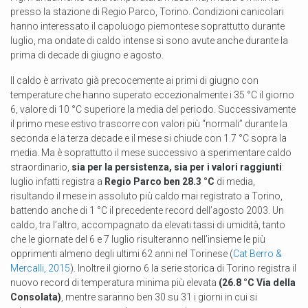
presso la stazione di Regio Parco, Torino. Condizioni canicolari
hanno interessato il capoluogo piemontese soprattutto durante
luglio, ma ondate di caldo intense si sono avute anche durante la
prima di decade di giugno e agosto.
Il caldo è arrivato già precocemente ai primi di giugno con
temperature che hanno superato eccezionalmente i 35 °C il giorno
6, valore di 10 °C superiore la media del periodo. Successivamente
il primo mese estivo trascorre con valori più “normali” durante la
seconda e la terza decade e il mese si chiude con 1.7 °C sopra la
media. Ma è soprattutto il mese successivo a sperimentare caldo
straordinario,
sia per la persistenza, sia per i valori raggiunti
:
luglio infatti registra a
Regio Parco ben 28.3 °C
di media,
risultando il mese in assoluto più caldo mai registrato a Torino,
battendo anche di 1 °C il precedente record dell’agosto 2003. Un
caldo, tra l’altro, accompagnato da elevati tassi di umidità, tanto
che le giornate del 6 e 7 luglio risulteranno nell’insieme le più
opprimenti almeno degli ultimi 62 anni nel Torinese (
Cat Berro &
Mercalli, 2015
). Inoltre il giorno 6 la serie storica di Torino registra il
nuovo record di temperatura minima più elevata
(26.8 °C Via della
Consolata)
, mentre saranno ben 30 su 31 i giorni in cui si