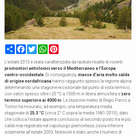
Condividi
Facebook
Twitter
WhatsApp
Pinterest
L’estate 2015 è stata caratterizzata da ripetute risalite di roventi
promontori anticlonici verso il Mediterraneo e l’Europa
centro-occidentale
. Di conseguenza,
masse d’aria molto calde
di origine nordafricana
hanno raggiunto spesso la regione alpina
determinando una stagione eccezionale dal punto di vista termico,
con valori spesso oltre i 20 °C a 1500 m in libera atmosfera e
zero
termico superiore ai 4000 m
. La stazione meteo di Regio Parco a
Torino ha misurato, ad esempio, una temperatura media
stagionale di
25.3 °C
(circa 2° C sopra la media 1981-2010), dato
che colloca l’estate appena conclusosi al secondo posto tra le più
calde mai registrate nel capoluogo piemontese, ossia inferiore
solamente all’estate 2003. Notevole è stato anche il numero di