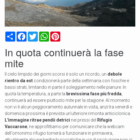
Condividi
Facebook
Twitter
WhatsApp
Pinterest
In quota continuerà la fase
mite
Il cielo limpido dei giorni scorsi è solo un ricordo, un
debole
rientro da est
condizionerà parte della settimana con foschie e
bassi strati, limitando in parte il soleggiamento nelle pianure. In
quota la temperatura, a parte la
brevissima fase più fredda
,
continuerà ad essere piuttosto mite per la stagione. Al momento
non vi è alcun peggioramento autunnale in vista, anzi tra venerdì e
domenica prossima è prevista un'ulteriore rimonta anticiclonica.
L'immagine ritrae pendii detrici
nei pressi del
Rifugio
Vaccarone
; ne approfittiamo per comunicare che la webcam
dell'omonimo rifugio tornerà a funzionare in primavera,
attualmente alcune beghe burocratiche in via di risoluzione non ci