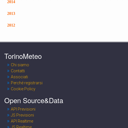
2014
2013
2012
TorinoMeteo
Chi siamo
Contatti
Associati
Perché registrarsi
Cookie Policy
Open Source&Data
API Previsioni
JS Previsioni
API Realtime
JS Realtime